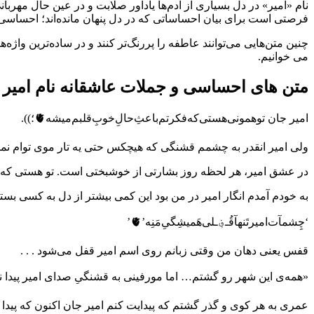
نام «امیر» در دل بسیاری از آدم‌ها یادآور صلابت و در عین حال مهرب
فرصتی است برای بیان احساساتی که در دل پنهان مانده‌اند؛ احساس
چنین متن‌هایی می‌توانند عاطفه را پررنگ‌تر کنند و در ساده‌ترین وا
می خوانیم.
متن های احساسی و جملات عاشقانه نام امیر
امیر جان تو‌همونی‌هستی‌که‌فکرتم‌باعث‌ِحالِ‌خوبِ‌قلبم‌میشه🫀؛)).
ولی امیر انقدر به چشمم قشنگی که هیچکس حتی یه تار موی توام نمی
در عشق امیر، هر لحظه روز بشارتی از خوشبختی است. تو هستی که ز
به خودم آمدم انگار امیر در من بود این کمی بیشتر از دل به کسی بست
‘چِشمآت‌امیر‌تَنهآ‌قُـ؋ـلی‌هَمیشِگیِ‌مَنِه’🫀’
قفس یعنی دهان من وقتی زبانم روی اسم امیر قفل می‌شود . . .
«همه‌ی این شهر رو گشتم… اما مورفینی به قشنگىِ صداى امیر پیدا ن
عمری به هر کوی و گذر گشتم که پیدایت کنم امیر جان اکنون که پیدا