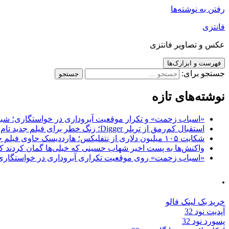
رفتن به نوشته‌ها
فانتزی
عکس و تصاویر فانتزی
فهرست و ابزارک‌ها
جستجو برای:
نوشته‌های تازه
«اسباب زحمت» و تکرار موقعیت آبروداری در خواستگاری؛ شباهت به «پایتخت7» و 
استقبال کم‌رمق از تریلر Digger؛ زنگ خطر برای فیلم جدید تام کروز و برادران وارنر
شکایت ۱۰۵ میلیون دلاری از نتفلیکس؛ هارددیسک حاوی فیلم جدید نیکلاس کیج به سرقت رفت
واکنش‌ها به پست اخیر شهاب حسینی که خیلی‌ها گمان کردند که
«اسباب زحمت» روی موقعیت تکراری آبروداری در خواستگاری دست گذاشته 
.
خرید بک لینک فالو
آپدیت نود 32
پسورد نود 32