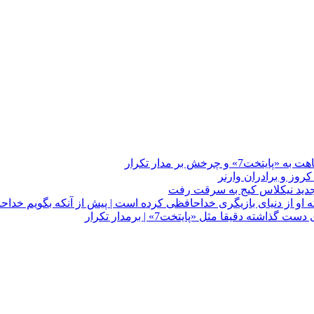
چرخش بر مدار تکرار
 او از دنیای بازیگری خداحافظی کرده است | پیش از آنکه بگویم خداح
دقیقا مثل «پایتخت7» | برمدار تکرار