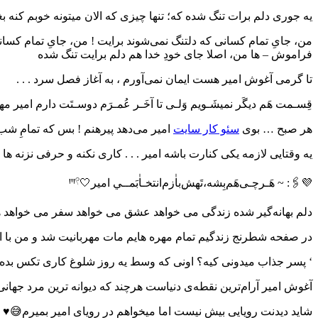
یه جوری دلم برات تنگ شده که؛ تنها چیزی که الان میتونه خوبم کنه بغ
من، جایِ تمام کسانی که دلتنگ نمی‌شوند برایت ! من، جایِ تمام کسانی 
فراموش – ها من، اصلا جای خودِ خدا هم دلم برایت تنگ شده
تا گرمی آغوش امیر هست ایمان نمی‌آورم ، به آغاز فصل سرد . . .
قِسـمت هَم دیگَر نمیشَـویم وَلـی تا آخَـر عُمـرَم دوسـتَت دارم امیر مهر
هر صبح … بوی
سئو کار سایت
امیر می‌دهد پیرهنم ! بس که تمامِ شب 
یه وقتایی لازمه یکی کنارت باشه امیر . . . کاری نکنه‌ و حرفی نزنه ها !
💜🖇️: ~‏ هَـرچـی‌هَم‌بِشه،تَهش‌ٖباٰزم‌انتخـاٰبَمــي امیر🤍ꞋꞌꞋ𓍢
دلم بهانه‌گیر شده زندگی می خواهد عشق می خواهد سفر می خواهد هوا
در صفحه شطرنج زندگیم تمام مهره هایم مات مهربانیت شد و من با اس
‘ پسر جذاب میدونی کیه؟ اونى که وسط یه روز شلوغ كارى تكس بده ب
آغوش امیر آرام‌ترین نقطه‌ی دنیاست هرچند که دیوانه ‌ترین مرد جهان
شاید دیدنت رویایی بیش نیست اما میخواهم در رویای امیر بمیرم😅♥️