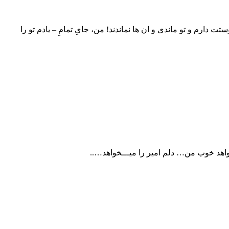
دارم و تو ماندی و ان ها نماندند! من، جایِ تمامِ – یادم تو را
اهد خوب من… دلم امیر را میـــخواهد…..