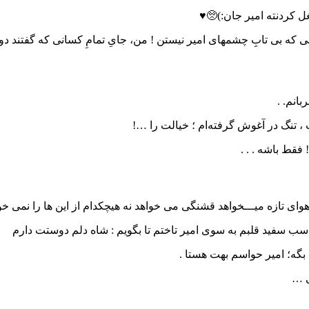
ل کردنته امیر جان:)🥺♥️
که بی تابِ چشمهای امیر نیستن ! من، جایِ تمامِ کسانی که گفتند دوستت 
بانم. .
، تنگ در آغوش گرفته‌ام ؛ خیالت را …!
 فقط باشه . . .
ی تازه میـــخواهد قشنگی می خواهد نه هیچکدام از این ها را نمی خو
ب سفید قلبم به سوی امیر تاختم تا بگویم : شاه دلم دوستت دارم
گه؛ امیر حواسم بهت هستا .
ی …