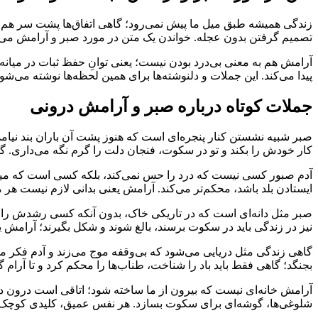
زندگی همیشه طبق میل ما پیش نمی‌رود؛ گاهی اتفاق‌ها پشت سر هم م
تصمیم گرفتن بدون عجله. خواندن یک متن در مورد صبر و آرامش می‌تو
آرامش هم به معنی بی‌درد بودن نیست؛ یعنی توانِ حفظ ثبات در میانه‌ی
پیدا می‌کند. این جملات و دلنوشته‌ها برای همین لحظه‌ها نوشته می‌شو
جملات کوتاه درباره صبر و آرامش درونی
صبر شبیه نشستن کنار پنجره‌ای است که هنوز پشت آن باران بند نیامد
کار خودش را بکند و تو در سکوت، فنجان دلت را گرم نگه می‌داری. گاهی
آدم صبور کسی نیست که درد را حس نمی‌کند، بلکه کسی است که میان 
ایستادن بلد باشد، محکم‌تر می‌کند. آرامش یعنی بدانی لازم نیست هر م
صبر مثل دانه‌ای است که در تاریکی خاک، بدون آنکه کسی رشدش را ببیند
نیز در زندگی باید در سکوت برسند، بالغ شوند و شکل بگیرند؛ آرامش یعن
گاهی زندگی مثل دریایی می‌شود که بی‌وقفه موج می‌زند و آدم فکر می
بجنگد؛ گاهی فقط باید باد را شناخت، طناب‌ها را محکم کرد و تا آرام
آرامش خانه‌ای نیست که بیرون از ما ساخته شود؛ اتاقی است درون دل 
شلوغی‌ها، گوشه‌ای برای سکوت بسازد. هر نفس عمیق، کلیدی کوچک 