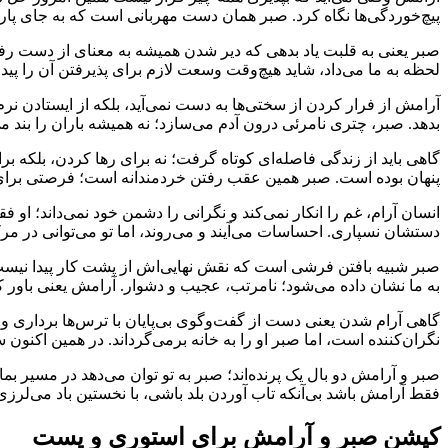
پیچ‌خوردگی‌ها نگاه کرد. صبر همان دست مهربانی است که به جای پاره ک
صبر یعنی به قلبت یاد بدهی که دیر شدن همیشه به معنای از دست رفتن
لحظه به ما می‌داد، شاید هیچ‌وقت وسعت لازم برای پذیرفتن آن را پیدا
آرامش از فرار کردن از سختی‌ها به دست نمی‌آید، بلکه از ایستادن نرم
بدهد. صبر، چتری نامرئی درون آدم می‌سازد؛ نه همیشه باران را بند 
گاهی باید از زندگی فاصله‌ای کوتاه گرفت؛ نه برای رها کردن، بلکه بر
پنهان بوده است. صبر همین عقب رفتن خردمندانه است؛ فرصتی برای دید
انسان آرام، غم را انکار نمی‌کند و نگرانی را دشمن خود نمی‌داند؛ او 
دستشان نسپاری. احساسات می‌آیند و می‌روند، اما تو می‌توانی در م
صبر شبیه بافتن فرشی است که نقش نهایی‌اش از پشت کار پیدا نیست.
به ما نشان داده می‌شود؛ نامرتب، عجیب و دشوار. آرامش یعنی باور
گاهی آرام شدن یعنی دست از گفت‌وگوی بی‌پایان با ترس‌ها برداری و
نگران‌کننده است، اما صبر او را به خانه برمی‌گرداند. در همین اکن
صبر و آرامش دو بال یک پرنده‌اند؛ صبر به تو توان می‌دهد در مسیر ب
فقط آرامش باشد بی‌آنکه تاب آوردن بلد باشی، با نخستین باد می‌لرزی.
کپشن صبر و آرامش برای استوری و پست