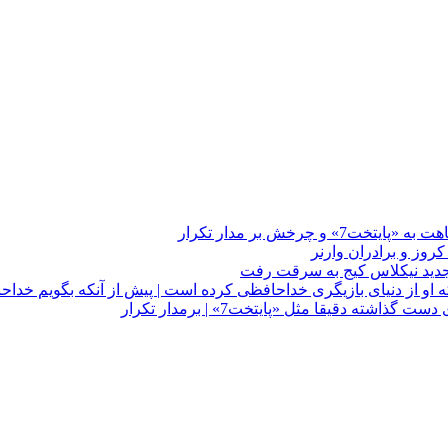
چرخش بر مدار تکرار
 او از دنیای بازیگری خداحافظی کرده است | پیش از آنکه بگویم خداح
دقیقا مثل «پایتخت7» | برمدار تکرار