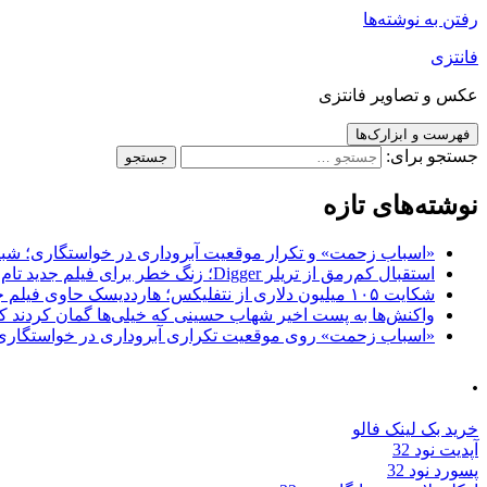
رفتن به نوشته‌ها
فانتزی
عکس و تصاویر فانتزی
فهرست و ابزارک‌ها
جستجو برای:
نوشته‌های تازه
«اسباب زحمت» و تکرار موقعیت آبروداری در خواستگاری؛ شباهت به «پایتخت7» و 
استقبال کم‌رمق از تریلر Digger؛ زنگ خطر برای فیلم جدید تام کروز و برادران وارنر
شکایت ۱۰۵ میلیون دلاری از نتفلیکس؛ هارددیسک حاوی فیلم جدید نیکلاس کیج به سرقت رفت
واکنش‌ها به پست اخیر شهاب حسینی که خیلی‌ها گمان کردند که
«اسباب زحمت» روی موقعیت تکراری آبروداری در خواستگاری دست گذاشته 
.
خرید بک لینک فالو
آپدیت نود 32
پسورد نود 32