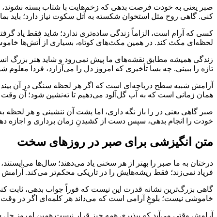
صبر یعنی به خودت فرصت بدهی که زخم‌هایت با شتاب بسته نشوند، چون
کنی. گاهی روح مثل استخوان شکسته به آتل سکوت نیاز دارد؛ باید بما
کسی که آرام است، الزاماً زندگی ساده‌تری ندارد؛ شاید فقط یاد گرفت
لحظه‌ای مکث کند. در همین مکث‌های کوتاه، بسیاری از آتش‌ها خاموش 
زندگی همیشه مطابق نقشه‌های ما پیش نمی‌رود و شاید هنر بزرگ انس
تازه را ببینی. چه بسا تأخیری که امروز دل را می‌آزارد، فردا معلوم ش
آرامش شبیه سطح دریاچه‌ای است که اگر هر لحظه سنگی در آن بیندازی،
همان زمانی است که به آب گل‌آلود می‌دهیم تا ته‌نشین شود؛ آن وقت پاس
صبر گاهی یعنی در را باز نگه داری، اما پشت آن ننشینی و هر لحظه 
خودت را انجام بدهی، سپس دست از کشیدنِ زمان برداری و اجازه دهی
متن انگیزشی برای صبر در روزهای سخت
درختان به ما صبر را بهتر از هر سخنی یاد می‌دهند؛ سال‌ها می‌ایستند، 
فریاد نمی‌زند؛ فقط ریشه‌هایش را در تاریکی محکم‌تر می‌کند. آرامش 
گاهی بزرگ‌ترین نشانه قدرت این نیست که فوراً جواب بدهی، ثابت کن
خاموشی نیست؛ بلوغِ آرامی است که می‌داند هر کلمه‌ای اگر در وقت اش
آرامش وقتی می‌آید که بپذیری همه چیز قرار نیست همین امروز حل شود.