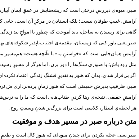
صبر، میوه‌ی دیررسِ درختی است که ریشه‌هایش در عمقِ ایمان آبیا
آرامش، غیبتِ طوفان نیست؛ بلکه ایستادن در مرکزِ آن است، جایی که
گاهی برای رسیدن به ساحل، باید آموخت که چطور با امواجِ تند زندگی
صبر یعنی باور کنی که زمستان، مقدمه‌ی اجتناب‌ناپذیرِ شکوفه‌های ب
آرامش همان‌جایی است که «خواستنِ ما» با «آنچه هست» هم‌مسیر می
مثل رود باش؛ با صبوری سنگ‌ها را دور بزن، اما هرگز از مسیرِ رسی
اگر بی‌قرار شدی، بدان که هنوز به تقدیرِ قشنگِ زندگی اعتماد نکرده‌ای
صبر، ظرفیتِ پذیرشِ حقیقتی است که هنوز زمانِ پرده‌برداری‌اش نر
آرامشِ حقیقی، نتیجه‌یِ رها کردنِ طناب‌هایی است که ما را به ترس‌
هر لحظه‌یِ انتظار، کلاسی است برای بزرگ‌تر شدنِ وسعتِ روح.
متن درباره صبر در مسیر هدف و موفقیت
صبر یعنی عجله نکردن برای چیدنِ میوه‌ای که هنوز کال است و طعمِ