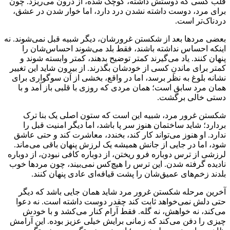
قلب کسی که دوستش داشته، کوچک شده، از درون می‌ریزد. چون
برای مرد، دوست داشته نشدن درد دارد، اما خوار شدن در عشق،
دردناک‌تر است.
بعضی مردها بعد از شکستن غرورشان، دیگر شبیه قبل نمی‌شوند. نه
اینکه احساس نداشته باشند، فقط بلد می‌شوند احساس‌شان را
پنهان کنند. یاد می‌گیرند کمتر توضیح بدهند، کمتر وابسته شوند و
کمتر برای ماندنِ کسی از خودشان بگذرند. از بیرون شاید این تغییر
نشانه بلوغ به نظر برسد، اما در واقع، بخشی از آن سوگواری برای
همان مرد سابق است؛ همان مردی که روزی با قلبی باز آمد و با
دستی خالی برگشت.
شکستن غرور مرد، شبیه این است که ستون اصلی یک بنا ترک
بردارد؛ شاید ساختمان هنوز سر پا باشد، اما دیگر امنیت قبل را
ندارد. او هنوز می‌تواند کار کند، بخندد، معاشرت کند و حتی عاشق
شود، اما در جایی از جانش همیشه یک لرزش پنهان باقی می‌ماند.
لرزشی از ترس دوباره فرو ریختن، از دوباره کافی نبودن، از دوباره
نادیده گرفته شدن. این ترس را هیچ‌کس نمی‌بیند، چون مردها خوب
بلدند زخم‌های عمیق‌شان را پشت قیافه‌ای عادی پنهان کنند.
آخرین مرحله شکستن غرور مرد شاید همان جایی باشد که دیگر
حتی دلش نمی‌خواهد ثابت کند چقدر دوست داشته است. نه دعوا
می‌کند، نه خواهش، نه گله. فقط آرام کنار می‌کشد و با خودش
چیزی را دفن می‌کند که زمانی برایش خیلی عزیز بوده. این آرامش