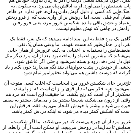
ندارد، چون می‌داند بعضی دردها را اگر به زبان بیاورد، خودش هم
تاب شنیدنش را نمی‌آورد. او به اتاقش پناه می‌برد، به سکوت، به
آهنگ‌هایی که کسی از دلیل گوش دادن به آن‌ها خبر ندارد. در ظاهر
همان آدم قبلی است، اما درونش پر از آواری‌ست که از فرو ریختن
اعتماد و عشق باقی مانده. شکستن غرور مرد، یعنی فرو رفتن
آرامش در چاهی که تهش معلوم نیست.
گاهی یک مرد فقط به این امید ادامه می‌دهد که یک نفر، فقط یک
نفر، او را همان‌طور که هست بفهمد. اما وقتی همان یک نفر،
ضعف‌هایش را دستمایه بی‌اعتنایی می‌کند، غرورش از همان جایی
می‌شکند که بیشترین اعتماد را ساخته بود. بعد از آن، مرد دیگر مثل
قبل دل نمی‌دهد، زود وابسته نمی‌شود و حتی اگر عاشق شود،
بخشی از خودش را پشت دیوارهای بلند نگه می‌دارد؛ چون یک‌بار یاد
گرفته که دوست داشتن هم می‌تواند تحقیرآمیز تمام شود.
تلخ‌ترین جای شکستن غرور مرد اینجاست که اغلب کسی متوجه آن
نمی‌شود. همه فکر می‌کنند او قوی‌تر از آن است که از پا بیفتد،
محکم‌تر از آن است که رنج بکشد. اما حقیقت این است که مرد هم
وقتی از درون می‌شکند، شب‌ها بیشتر بیدار می‌ماند، بیشتر به سقف
خیره می‌شود و بیشتر با خودش کلنجار می‌رود. فقط فرقش این
است که اشکش کمتر دیده می‌شود، نه اینکه دردش کمتر باشد.
غرور مرد از آن چیزهایی‌ست که دیر می‌شکند، اما اگر شکست،
صدایش تا سال‌ها در روحش می‌پیچد. او ممکن است از آن رابطه، از
آن آدم، از آن روزهای تلخ عبور کند، اما حسِ نادیده گرفته شدن در