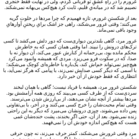
غرورم را در راهِ عشقِ تو قربانی کردم، ولی در نهایت فقط خنجری
نصیبم شد که در میانه‌یِ قلبم، ثابت کرد هیچ‌کس بی‌بهانه نمی‌شکند.
بعد از شکستنِ غرورم، تازه فهمیدم که چرا مردها در خلوت گریه
می‌کنند؛ وقتی غرور می‌شکند، راهی جز اشک برایِ ریختنِ آوارهایِ
وجود باقی نمی‌ماند.
غرور مرد، گاهی بلندترین دیواری‌ست که دور دلش می‌کشد تا کسی
ترک‌های درونش را نبیند. اما وقتی همان کسی که به خاطرش
محکم مانده بود، بی‌رحمانه از کنارش عبور می‌کند، آن دیوار نه با
صدا، که در سکوت فرو می‌ریزد. مردی که همیشه وانمود می‌کرد
هیچ‌چیز نمی‌تواند خم‌اش کند، یک‌باره با خاطره‌ای کوچک می‌شکند؛
با اسمی که دیگر کسی صدایش نمی‌زند، با پیامی که هرگز نمی‌آید، با
انتظاری که فقط خودش از آن خبر دارد.
شکستن غرور مرد، همیشه با فریاد نیست؛ گاهی با همان لبخند
سردی‌ست که از طرف کسی می‌بیند که روزی همه آرامشش بود.
مردها بیشتر از آنچه نشان می‌دهند، از بی‌ارزش شدن می‌ترسند.
وقتی تمام محبت‌شان را خرج کسی می‌کنند و در آخر، با بی‌تفاوتی
پس داده می‌شوند، چیزی درونشان می‌میرد که دیگر به این راحتی
زنده نمی‌شود. بعد از آن، حتی اگر بخندند، پشت خنده‌شان غمی
هست که هیچ‌کس اندازه خودش آن را نمی‌فهمد.
مرد وقتی غرورش می‌شکند، کمتر حرف می‌زند، نه چون حرفی