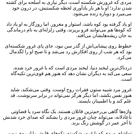
مردی که غرورش شکسته است، دیگر نیازی به اسلحه برای کشته
شدن ندارد؛ او با هر بار یادآوری لحظه شکستنش، در درون خود
می‌میرد و دوباره زنده می‌شود.
او یاد گرفته بود کوه باشد، استوار و مغرور. اما روزگار به او یاد داد
که کوه‌ها هم می‌توانند فرو بریزند، وقتی زلزله‌ای به نام درماندگی
به جان ریشه‌هایشان می‌افتد.
خطوط روی پیشانی‌اش از گذر سن نبود، جای پای غرور شکسته‌ای
بود که هر شب از روی افکارش رد می‌شد و تا صبح او را لگدمال
می‌کرد.
دردناک‌ترین لبخند دنیا، لبخند مردی است که با غرور خرد شده،
سعی می‌کند به دیگران نشان دهد که هنوز هم قوی‌ترین تکیه‌گاه
است.
غرور مرد شبیه ستون فقرات روح اوست. وقتی می‌شکند، شاید
هنوز نفس بکشد، اما دیگر هرگز نمی‌تواند در برابر سرنوشت، قد
علم کند و با اطمینان بایستد.
واژه‌ها گاهی بی‌رحم‌ترین قاتلان هستند. یک نگاه سرد یا قضاوتی
ناعادلانه، می‌تواند چنان غرور مردی را بشکند که صدای خرد شدنش
تا آخر عمر در گوشش زنگ بزند.
تماشای مردی که با غرور شکسته، تکه‌های قلبش را از روی زمین