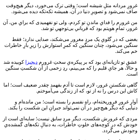
غرورِ مردانه مثلِ شیشه است؛ وقتی ترک می‌خورد، دیگر هیچ‌وقت
صاف نمی‌شود و تصویرِ دنیا در آن، همیشه تکه‌تکه دیده می‌شود.
من غرورم را فدایِ ماندنِ تو کردم، ولی تو نفهمیدی که برایِ من، آن
غرور، تمامِ هویتم بود که قربانیِ بی‌توجهیِ تو شد.
بغضی که در گلویِ یک مردِ مغرور می‌شکند، صدایی ندارد؛ فقط
سنگین می‌شود، چنان سنگین که کمرِ استوارش را زیرِ بارِ خاطرات
خم می‌کند.
عشقِ تو تازیانه‌ای بود که بر پیکره‌یِ سختِ غرورم
دیجیزا
کوبیده شد
و حالا، هر جایِ قلبم را که می‌بینم، ردِ زخمی از آن شکستِ سنگین
است.
گاهی شکستنِ غرور، لازم است تا آدم بفهمد چقدر ضعیف است؛ اما
کاش این درس را نه از تو، که از زندگی می‌آموختم.
آوارِ غرورِ فروریخته‌ام، راهِ نفسم را بسته است؛ من مانده‌ام و
دنیایی که دیگر هیچ‌چیز در آن نمی‌تواند جبرانِ این شکست را بکند.
مردی که غرورش شکست، دیگر مردِ سابق نیست؛ سایه‌ای است از
خودش که در کوچه‌های خلوتِ خاطرات، به دنبالِ تکه‌های گمشده‌یِ
وجودش می‌گردد.