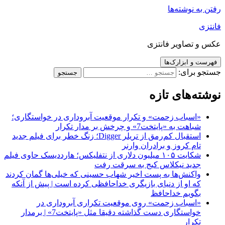
رفتن به نوشته‌ها
فانتزی
عکس و تصاویر فانتزی
فهرست و ابزارک‌ها
جستجو برای:
نوشته‌های تازه
«اسباب زحمت» و تکرار موقعیت آبروداری در خواستگاری؛
شباهت به «پایتخت7» و چرخش بر مدار تکرار
استقبال کم‌رمق از تریلر Digger؛ زنگ خطر برای فیلم جدید
تام کروز و برادران وارنر
شکایت ۱۰۵ میلیون دلاری از نتفلیکس؛ هارددیسک حاوی فیلم
جدید نیکلاس کیج به سرقت رفت
واکنش‌ها به پست اخیر شهاب حسینی که خیلی‌ها گمان کردند
که او از دنیای بازیگری خداحافظی کرده است | پیش از آنکه
بگویم خداحافظ
«اسباب زحمت» روی موقعیت تکراری آبروداری در
خواستگاری دست گذاشته دقیقا مثل «پایتخت7» | برمدار
تکرار