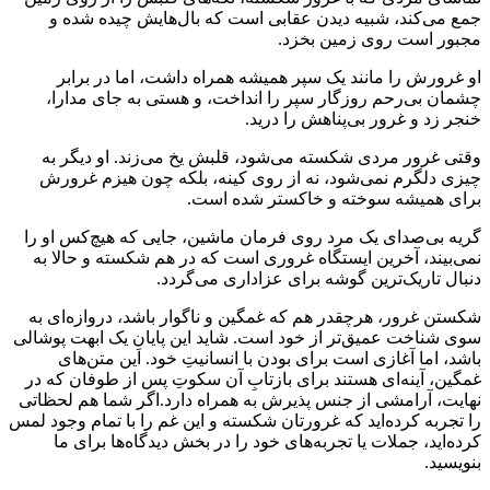
جمع می‌کند، شبیه دیدن عقابی است که بال‌هایش چیده شده و
مجبور است روی زمین بخزد.
او غرورش را مانند یک سپر همیشه همراه داشت، اما در برابر
چشمان بی‌رحم روزگار سپر را انداخت، و هستی به جای مدارا،
خنجر زد و غرور بی‌پناهش را درید.
وقتی غرور مردی شکسته می‌شود، قلبش یخ می‌زند. او دیگر به
چیزی دلگرم نمی‌شود، نه از روی کینه، بلکه چون هیزم غرورش
برای همیشه سوخته و خاکستر شده است.
گریه بی‌صدای یک مرد روی فرمان ماشین، جایی که هیچ‌کس او را
نمی‌بیند، آخرین ایستگاه غروری است که در هم شکسته و حالا به
دنبال تاریک‌ترین گوشه برای عزاداری می‌گردد.
شکستن غرور، هرچقدر هم که غمگین و ناگوار باشد، دروازه‌ای به
سوی شناخت عمیق‌تر از خود است. شاید این پایانِ یک ابهت پوشالی
باشد، اما آغازی است برای بودن با انسانیتِ خود. این متن‌های
غمگین، آینه‌ای هستند برای بازتابِ آن سکوتِ پس از طوفان که در
نهایت، آرامشی از جنس پذیرش به همراه دارد.اگر شما هم لحظاتی
را تجربه کرده‌اید که غرورتان شکسته و این غم را با تمام وجود لمس
کرده‌اید، جملات یا تجربه‌های خود را در بخش دیدگاه‌ها برای ما
بنویسید.