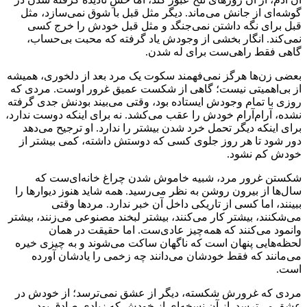
گوشه‌ای از جانش می‌ماند. دیگر مثل قبل با شوق نمی‌سازد، مثل
قبل برای نگه داشتن نمی‌جنگد و مثل قبل خودش را خرج کسی
نمی‌کند. انگار بخشی از وجودش یاد گرفته که محبت بی‌حساب،
گاهی فقط راهی‌ست برای له شدن.
بعضی زن‌ها هرگز نمی‌فهمند سکوت یک مرد بعد از دلخوری، همیشه
از بی‌اهمیتی نیست؛ گاهی از شکست عمیق غرور اوست. مردی که
روزی با تمام وجودش ایستاده بود، وقتی می‌بیند بودنش جدی گرفته
نشده، آرام‌آرام خودش را عقب می‌کشد. نه برای اینکه دوست ندارد،
برای اینکه دیگر تحمل خرد شدن بیشتر را ندارد. او ترجیح می‌دهد
دور شود تا هر روز جلوی کسی که دوستش داشته، کمی بیشتر از
خودش کم نشود.
شکستن غرور مرد، شبیه خاموش شدن چراغ خانه‌ای‌ست که
سال‌ها از بیرون روشن به نظر می‌رسید. همه شاید هنوز دیوارها را
ببینند، اما کسی از تاریکی داخل آن خبر ندارد. مردها وقتی
می‌شکنند، بیشتر کار می‌کنند، بیشتر لبخند مصنوعی می‌زنند، بیشتر
وانمود می‌کنند که همه‌چیز عادی‌ست. اما حقیقت در همان
لحظه‌هایی پنهان است که ناگهان ساکت می‌شوند و به چیزی خیره
می‌مانند که فقط خودشان می‌دانند چه زخمی را یادشان آورده
است.
مردی که غرورش شکسته، دیگر از عشق نمی‌ترسد؛ از خودش در
عشق می‌ترسد. از آن نسخه‌ای از خودش که زیادی صادق بود،