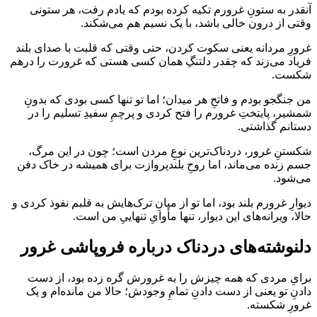
آنقدر به ستونِ غرورم تکیه کرده بودم که یادم رفت، هر ستونی
وقتی از درون خالی باشد، با یک نسیم هم می‌شکند.
غرورِ مردانه یعنی سکوت کردن، حتی وقتی که قلبت با صدای بلند
فریاد می‌زند که چقدر دلتنگِ همان کسی هستی که غرورت را درهم
شکست.
من جنگجو بودم و فاتحِ هر میدان؛ اما تو تنها کسی بودی که بدونِ
شمشیر، پایتختِ غرورم را فتح کردی و پرچمِ سفیدِ تسلیم را در
دستانم گذاشتی.
شکستنِ غرور، دردناک‌ترین نوعِ مردن است؛ چون در این مرگ،
جسم زنده می‌ماند، اما روحِ بلندپروازت برای همیشه در خاک دفن
می‌شود.
دیوارِ غرورم بلند بود، اما تو از میانِ ترک‌هایش به قلبم نفوذ کردی و
حالا، ویرانه‌های این دیوار، تنها مأوایِ تنهاییِ من است.
دلنوشته‌های دردناک درباره فروپاشی غرور
برایِ مردی که همه چیزش را به غرورش گره زده بود، از دست
دادنِ تو یعنی از دست دادنِ تمامِ وجودش؛ حالا من مانده‌ام و یک
غرورِ شکسته.