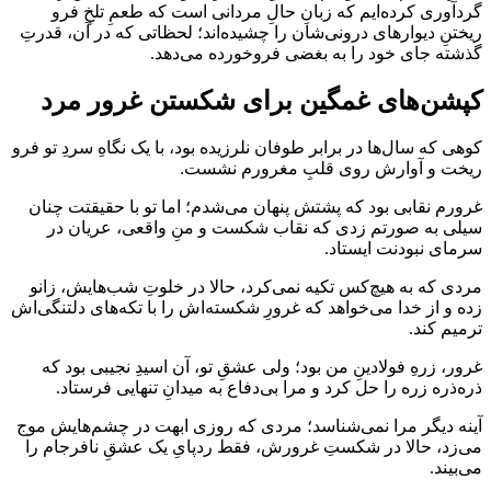
گردآوری کرده‌ایم که زبانِ حالِ مردانی است که طعمِ تلخِ فرو
ریختنِ دیوارهای درونی‌شان را چشیده‌اند؛ لحظاتی که در آن، قدرتِ
گذشته جای خود را به بغضی فروخورده می‌دهد.
کپشن‌های غمگین برای شکستن غرور مرد
کوهی که سال‌ها در برابر طوفان نلرزیده بود، با یک نگاهِ سردِ تو فرو
ریخت و آوارش روی قلبِ مغرورم نشست.
غرورم نقابی بود که پشتش پنهان می‌شدم؛ اما تو با حقیقتت چنان
سیلی به صورتم زدی که نقاب شکست و منِ واقعی، عریان در
سرمای نبودنت ایستاد.
مردی که به هیچ‌کس تکیه نمی‌کرد، حالا در خلوتِ شب‌هایش، زانو
زده و از خدا می‌خواهد که غرورِ شکسته‌اش را با تکه‌های دلتنگی‌اش
ترمیم کند.
غرور، زرهِ فولادینِ من بود؛ ولی عشقِ تو، آن اسیدِ نجیبی بود که
ذره‌ذره زره را حل کرد و مرا بی‌دفاع به میدانِ تنهایی فرستاد.
آینه دیگر مرا نمی‌شناسد؛ مردی که روزی ابهت در چشم‌هایش موج
می‌زد، حالا در شکستِ غرورش، فقط ردپایِ یک عشقِ نافرجام را
می‌بیند.