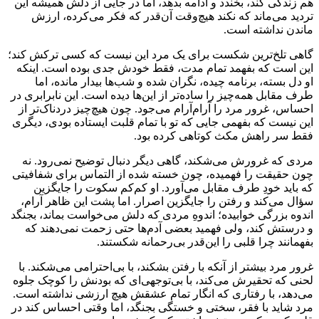
هم زندگی کند، بخندد و ادامه بدهد، اما در جایی از دلش همیشه این
تردید می‌ماند که نکند هیچ‌وقت آن‌قدر که فکر می‌کرده، ارزش
ماندن نداشته است.
گاهی تلخ‌ترین شکست برای یک مرد این نیست که کسی ترکش کند؛
این است که بفهمد تمام مدت، فقط خودش جدی بوده است. اینکه
او دل بسته، برنامه چیده، نگران شده و شب‌ها بیدار مانده، اما
طرف مقابل همه‌چیز را ساده‌تر از این‌ها دیده است. این نابرابری در
احساس، غرور مرد را آرام‌آرام می‌جود. چون هیچ‌چیز دردناک‌تر از
این نیست که بفهمی جایی که تو با تمام قلبت ایستاده بودی، دیگری
فقط سر راهش مکث کوتاهی کرده بود.
مردی که غرورش می‌شکند، گاهی دیگر دنبال توضیح نمی‌رود. نه
چون حقیقت را فهمیده، چون خسته شده از التماس برای شفافیتی
که باید خودِ طرف مقابل می‌آورد. او کم‌کم سکوت را جایگزین
سؤال می‌کند و رفتن را جایگزین اصرار. اما پشت این ظاهر آرام،
اندوه بزرگی خوابیده؛ اندوهِ مردی که دلش می‌خواست بماند، بجنگد
و درستش کند، ولی فهمید بعضی آدم‌ها حتی زحمت نمی‌دهند که
بفهمانند چرا قلبی را این‌قدر بی‌رحمانه شکستند.
غرور مرد بیشتر از آنکه با رفتن بشکند، با بی‌احترامی می‌شکند. با
لحنی که تحقیرش می‌کند، با بی‌توجهی‌ای که بودنش را کوچک جلوه
می‌دهد، با رفتاری که انگار تمام عشقش هیچ ارزشی نداشته است.
مرد شاید با فقر، سختی و خستگی بجنگد، اما وقتی احساس کند در