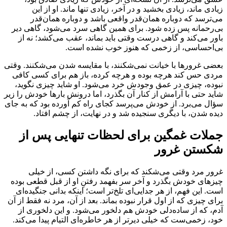
زیادی ماند، زیادی بخشید و در آخر، زیادی تنها ماند. او از این
می‌ترسد که دوباره همان‌قدر واقعی باشد و دوباره همان‌قدر
بی‌رحمانه پس زده شود. برای همین گاهی سرد می‌شود، گاهی دیر
باور می‌کند و گاهی درست وقتی باید بماند، عقب می‌کشد؛ نه از
بی‌احساسی، از زخمی که هنوز خوب نشده است.
بعضی غرورها با خیانت نمی‌شکنند، با مقایسه شدن می‌شکنند. وقتی
مردی حس کند هرچه بوده و هرچه کرده، باز هم برای کسی کافی
نبوده، چیزی در عمق وجودش خرد می‌شود. او شاید چیزی نگوید،
شاید حتی با آرامش از کنار آن بگذرد، اما درونش بارها خودش را زیر
سؤال می‌برد. از خودش می‌پرسد کجای راه کم آورده بود که به جای
دیده شدن، با دیگری سنجیده شد و در نهایت، از چشم افتاد.
جملات غمگین برای لحظات تنهایی پس از
شکستن غرور
غرور مرد وقتی می‌شکند که برای نگه داشتن کسی، از خیلی
چیزهای خودش بگذرد و آخر سر بفهمد رفتنِ او از قبل قطعی بوده
است. این فهم، از هر جدایی‌ای تلخ‌تر است؛ اینکه بدانی جنگیده‌ای
برای چیزی که از اول قرار نبوده بماند. بعد از آن، مرد نه فقط از آن
آدم، که از ساده‌دلی خودش هم دلخور می‌شود. و این دلخوری از
خود، زخمی‌ست که خیلی دیرتر از هر خاطره‌ای التیام پیدا می‌کند.