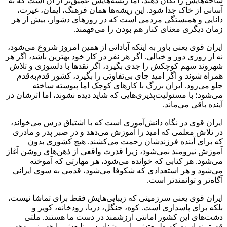
شاخه‌هایش را تکان دهند، اما ریشه‌هایش عمیق‌تر از آن است که به
آسانی از خاک جدا شود. این ریشه‌ها همان فرهنگ، ایمان، غیرت،
دانایی و همبستگی مردمی است که در روزهای دشوار، بیش از هر
زمان دیگری معنای کنار هم بودن را می‌فهمند.
ایران قوی یعنی باور به اینکه آبادانی از همین امروز شروع می‌شود،
نه از روزی دور و خیالی. اگر هر نفر در کار خود بهترین باشد، اگر هر
شهروند سهم کوچکش را جدی بگیرد، اگر نقدها با دلسوزی و تلاش
همراه شوند و اگر امید جای بی‌تفاوتی را بگیرد، کشور قدم‌به‌قدم
جلو می‌رود. ایران بزرگ با کارهای کوچک اما پیوسته ساخته
می‌شود؛ با مسئولیت‌پذیری‌هایی که شاید دیده نشوند، اما اثرشان در
آینده باقی می‌ماند.
ایران قوی در نگاه دانش‌آموزی است که با اشتیاق درس می‌خواند،
در تلاش معلمی که امید را آموزش می‌دهد و در صبر پدر و مادری
که برای آینده فرزندشان زحمت می‌کشند. هیچ کشوری بدون
آموزش نیرومند نمی‌شود، زیرا قدرت واقعی از ذهن‌های روشن آغاز
می‌شود. هر کتابی که خوانده می‌شود، هر مهارتی که آموخته
می‌شود و هر استعدادی که شکوفا می‌شود، قدمی به سوی ایرانی
آگاه‌تر و توانمندتر است.
ایران قوی یعنی سرزمینی که زیبایی‌هایش فقط برای تماشا نیست،
بلکه برای پاسداری است. کوه، جنگل، دریا، رودخانه، کویر و
دشت‌های این کشور امانتی ارزشمند در دست ما هستند. ملتی
قدرتمند است که طبیعتش را می‌شناسد، منابعش را هدر نمی‌دهد و