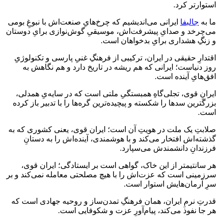
استوارتر کرد.
ما به
جالبفا
ایرانی می‌اندیشیم که چرخ‌هایِ صنعت‌اش با نبوغِ بومی
می‌چرخد و صدایِ پیشرفت‌اش، موسیقیِ گوش‌نوازی برایِ دوستان
و زنگِ هشداری برایِ بدخواهان است.
اقتدارِ حقیقی در ایران، ترکیبی از فرهنگِ غنیِ پارسی و تکنولوژیِ
روز دنیاست؛ ایرانی که هم ریشه در تاریخ دارد و هم نگاهش به
افق‌هایِ آینده است.
ایرانِ قوی، تجلی‌گاهِ همبستگیِ ملتی است که در سایه‌یِ همدلی،
بزرگترین سدها را شکسته و پیچیده‌ترین گره‌ها را با تدبیر باز کرده
است.
صلابتِ یک ملت در هویتِ آن است؛ ایران قوی، یعنی کشوری که به
گذشته‌اش افتخار می‌کند و با هوشمندی، آینده‌اش را به دستانِ
فرزندانِ دانشمندش می‌سپارد.
هر سانتیمتر از این خاک، گواهی است بر ایستادگی؛ ایران قوی،
سرزمینی است که عزت‌اش را با هیچ مصلحتی معامله نمی‌کند و بر
سرِ آرمان‌هایش استوار است.
قدرتِ نرمِ ایران، همان فرهنگِ تمدن‌ساز و روحیه جهادی است که
هر جا نفوذ می‌کند، پیام‌آورِ عزت و شکوفایی است.