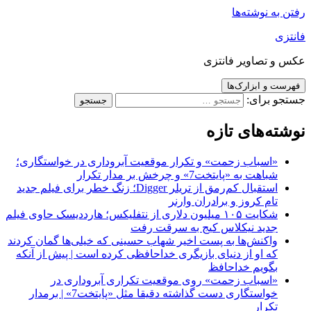
رفتن به نوشته‌ها
فانتزی
عکس و تصاویر فانتزی
فهرست و ابزارک‌ها
جستجو برای:
نوشته‌های تازه
«اسباب زحمت» و تکرار موقعیت آبروداری در خواستگاری؛
شباهت به «پایتخت7» و چرخش بر مدار تکرار
استقبال کم‌رمق از تریلر Digger؛ زنگ خطر برای فیلم جدید
تام کروز و برادران وارنر
شکایت ۱۰۵ میلیون دلاری از نتفلیکس؛ هارددیسک حاوی فیلم
جدید نیکلاس کیج به سرقت رفت
واکنش‌ها به پست اخیر شهاب حسینی که خیلی‌ها گمان کردند
که او از دنیای بازیگری خداحافظی کرده است | پیش از آنکه
بگویم خداحافظ
«اسباب زحمت» روی موقعیت تکراری آبروداری در
خواستگاری دست گذاشته دقیقا مثل «پایتخت7» | برمدار
تکرار