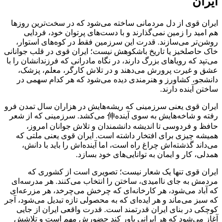
ایران
ایران قوی از دل مردمانی ساخته می‌شود که در سخت‌ترین روزها
هم امید را زمین نمی‌گذارند و با دست‌های پرتوان خود، فردایی
روشن‌تر می‌سازند. قدرت این سرزمین فقط در کوه‌های استوار،
خاک حاصلخیز یا تاریخ باشکوهش نیست؛ ایران قوی در قلب جوانانی
می‌تپد که رویاهای بزرگ دارند، در نگاه مادرانی که فرزندانشان را با
عشق و غیرت پرورش می‌دهند و در تلاش کارگر، معلم، پزشک،
دانشجو، کشاورز و هنرمندی دیده می‌شود که هر کدام سهمی در
ساختن آینده دارند.
ایران قوی یعنی سرزمینی که ریشه‌هایش در هزاران سال تمدن فرو
رفته و شاخه‌هایش به سوی آینده伸 می‌کشد. سرزمینی که از شعر
حافظ و فردوسی تا اندیشه دانشمندان و تلاش جوانان امروز،
همیشه چیزی برای افتخار داشته است. ایران قوی یعنی ملتی که
می‌داند گذشته‌اش چراغ راه است، اما آینده‌اش را باید با دانش،
همدلی، کار و ایمان به توانایی‌های خود بسازد.
ایران قوی تنها یک شعار نیست؛ تصویری است از کشوری که
مردمش به جای ناامیدی، ساختن را انتخاب می‌کنند. هر مدرسه‌ای
که آباد می‌شود، هر کارخانه‌ای که چرخش می‌چرخد، هر مزرعه‌ای
که سبز می‌ماند و هر ایده‌ای که به محصولی تازه تبدیل می‌شود، آجر
کوچکی در بنای ایران قدرتمند است. قدرت واقعی ایران از جایی
آغاز می‌شود که هر ایرانی باور کند حضورش مهم است و تلاشش