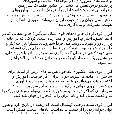
و کاشی‌های فیروزه‌ای، در کوچه‌های قدیمی و شهرهای
پرجنب‌وجوش نفس می‌کشد. این کشور فقط یک سرزمین
جغرافیایی نیست؛ خانه خاطره‌ها، فرهنگ‌ها، زبان‌ها و آرزوهای
میلیون‌ها انسان است. وقتی این میراث ارزشمند با دانش امروز و
تلاش نسل جوان پیوند بخورد، ایران می‌تواند تصویری باشکوه از
هویت، پیشرفت و ماندگاری باشد.
ایران قوی از دل خانواده‌های قوی شکل می‌گیرد؛ خانواده‌هایی که در
آن‌ها عشق، احترام، آموزش و امید زنده است. کودکی که در خانه‌ای
پر از باور و مهربانی رشد کند، فردا شهروندی مسئول‌تر، خلاق‌تر و
دلسوزتر خواهد بود. آینده کشور فقط در طرح‌های بزرگ نوشته
نمی‌شود؛ گاهی در همان گفت‌وگوی ساده پدر و مادر با فرزندشان،
در تشویق یک استعداد کوچک و در یاد دادن صداقت و تلاش آغاز
می‌شود.
ایران قوی یعنی کشوری که جوانانش به جای ترس از آینده، برای
ساختن آن آماده می‌شوند. جوان ایرانی اگر فرصت، آموزش و
اعتماد ببیند، می‌تواند در علم، صنعت، هنر، ورزش و فناوری
بدرخشد. نیروی جوانی بزرگ‌ترین سرمایه این سرزمین است؛
سرمایه‌ای که اگر درست پرورش پیدا کند، می‌تواند رویاهای بزرگ را
به واقعیت تبدیل کند و نام ایران را با افتخار در جهان بلند کند.
ایران قوی شبیه درختی کهنسال است که ریشه در تاریخ دارد و هنوز
توان جوانه زدن را از دست نداده است. بادهای سخت ممکن است