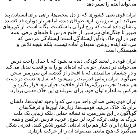
می‌تواند آینده را تغییر دهد.
ایران قوی یعنی کشوری که از دل سختی‌ها، راهی برای ایستادن پیدا
می‌کند. این سرزمین بارها طوفان دیده، اما هر بار دوباره قد کشیده
و نشان داده است که روح ایرانی با شکست بیگانه است. از کویرهای
صبور تا جنگل‌های سرسبز، از خلیج فارس تا قله‌های برفی، همه
چیز در این خاک یادآور ایستادگی است؛ ایستادگی مردمی که
می‌دانند آینده روشن، هدیه‌ای آماده نیست، بلکه نتیجه تلاش و
همبستگی است.
ایران قوی در لبخند کودکی دیده می‌شود که با خیال راحت درس
می‌خواند، در دستان جوانی که ایده‌ای نو را به واقعیت تبدیل می‌کند
و در چشمان سالمندی که با افتخار از گذشته این سرزمین سخن
می‌گوید. ایران زمانی قدرتمندتر می‌شود که نسل‌ها دست در دست
هم بدهند؛ تجربه بزرگ‌ترها کنار خلاقیت جوان‌ترها قرار بگیرد و
هرکس به اندازه توان خود، برای سربلندی این خاک قدمی بردارد.
ایران قوی یعنی صدای واحد مردمی که با وجود تفاوت‌ها، دلشان
برای یک خاک می‌تپد. قومیت‌ها، زبان‌ها، آیین‌ها و فرهنگ‌های
گوناگون در این سرزمین، نه نشانه جدایی، بلکه زیبایی یک ملت
بزرگ‌اند. وقتی ترک، کرد، لر، بلوچ، عرب، فارس، ترکمن و همه
فرزندان ایران کنار هم برای آبادانی کشور تلاش کنند، قدرتی شکل
می‌گیرد که هیچ مانعی نمی‌تواند آن را از حرکت بازدارد.