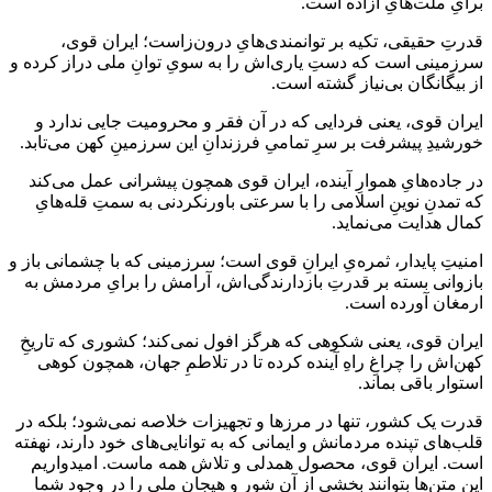
برایِ ملت‌هایِ آزاده است.
قدرتِ حقیقی، تکیه بر توانمندی‌هایِ درون‌زاست؛ ایران قوی،
سرزمینی است که دستِ یاری‌اش را به سویِ توانِ ملی دراز کرده و
از بیگانگان بی‌نیاز گشته است.
ایران قوی، یعنی فردایی که در آن فقر و محرومیت جایی ندارد و
خورشیدِ پیشرفت بر سرِ تمامیِ فرزندانِ این سرزمینِ کهن می‌تابد.
در جاده‌هایِ هموارِ آینده، ایران قوی همچون پیشرانی عمل می‌کند
که تمدنِ نوینِ اسلامی را با سرعتی باورنکردنی به سمتِ قله‌هایِ
کمال هدایت می‌نماید.
امنیتِ پایدار، ثمره‌یِ ایرانِ قوی است؛ سرزمینی که با چشمانی باز و
بازوانی بسته بر قدرتِ بازدارندگی‌اش، آرامش را برایِ مردمش به
ارمغان آورده است.
ایران قوی، یعنی شکوهی که هرگز افول نمی‌کند؛ کشوری که تاریخِ
کهن‌اش را چراغِ راهِ آینده کرده تا در تلاطمِ جهان، همچون کوهی
استوار باقی بماند.
قدرت یک کشور، تنها در مرزها و تجهیزات خلاصه نمی‌شود؛ بلکه در
قلب‌های تپنده مردمانش و ایمانی که به توانایی‌های خود دارند، نهفته
است. ایران قوی، محصول همدلی و تلاش همه ماست. امیدواریم
این متن‌ها بتوانند بخشی از آن شور و هیجان ملی را در وجود شما