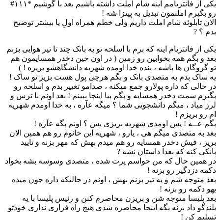
یکی از فانتزیامم اینه شام املت داشته باشیم بعد با گوشیم *۱۱۱#
رو بگیرم املتمون تبدیل به پیتزا شه !
الان تابلوئه شام املت داریم ولی خطم همراه اولِ یا بیشتر توضیح
بدم ؟ ?
یکی از فانتزیام اینه که برم با اسلحه تو یه بانک چند تا تیر هوایی بزنم
بعد و بگم همه بخوابین رو زمین ( در اون حین دخدر همسایمون هم
تو گروگان ها باشه ، بنده خدا اومده شهریه دانشگاهشو بریزه ! )
یه ساک بدم به متصدی بانک و بگم هرچی پول هست بزیز تو ساک !
در حالی که داره پولارو جمع میکنه ، صدامو تغییر بدم و اسلحه رو
بگیرم سمت دخدر همسایه و بگم بیا اینجا ببینم ! بعد اونم با ترس و
لرز میاد ، میگم دانشجویی شما ؟ میگه عآره ، به خدا اومدم شهریه
ام رو بریزم !
بگم عــه ! پس اومدی شهریه بریزی پس ؟ اونم بگه عآره !
بعد به متصدی میگم هی ، یارو ، شهریه این خانوم رو هم همین الان
بریز ، فیش دخدر همسایه رو هم میدم بهش که مهر بزنه و تایید
بانکی کنه که بعدا داستان نشه ?
در همین حال که من حواسم پرت شده ، متصدی وسوسه بشه بخواد
دکمه دزدگیر رو بزنه !
بعد متوجه شم و یه تیر بزنم بهش ، اونم در حالیکه داره جون میده
یهو دکمه رو بزنه !
بعد پلیسا متوجه شن و بریزن محاصرم کنن و رئیس پلیسا با یه
بلندگو داد بزنه بگه اینجا محاصره شدی هیچ راه فراری نداری خودتو
تسلیم کن !