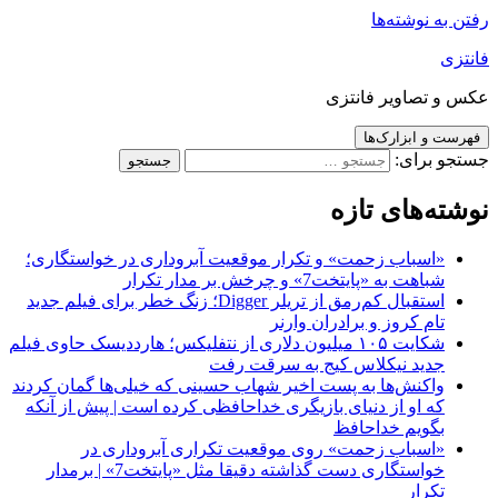
رفتن به نوشته‌ها
فانتزی
عکس و تصاویر فانتزی
فهرست و ابزارک‌ها
جستجو برای:
نوشته‌های تازه
«اسباب زحمت» و تکرار موقعیت آبروداری در خواستگاری؛
شباهت به «پایتخت7» و چرخش بر مدار تکرار
استقبال کم‌رمق از تریلر Digger؛ زنگ خطر برای فیلم جدید
تام کروز و برادران وارنر
شکایت ۱۰۵ میلیون دلاری از نتفلیکس؛ هارددیسک حاوی فیلم
جدید نیکلاس کیج به سرقت رفت
واکنش‌ها به پست اخیر شهاب حسینی که خیلی‌ها گمان کردند
که او از دنیای بازیگری خداحافظی کرده است | پیش از آنکه
بگویم خداحافظ
«اسباب زحمت» روی موقعیت تکراری آبروداری در
خواستگاری دست گذاشته دقیقا مثل «پایتخت7» | برمدار
تکرار