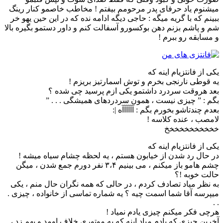
میشنوم یاد حرفای پدر مرحومم بیفتم ! مخاطب خاصمو کنار رینگ
ببینم که با گریه میگه : حاجی دیگه ادامه نده که در این حین یهو خر
شم و پاشم بزنم دهن بوکسورو آسفالت کنم و داور دستمو بگیره بالا
و مسابقه رو ببرم !
ﯾﮑﯽ ﺍﺯ ﻓﺎﻧﺘﺰﯾﺎﻡ ﺍﯾﻨﻪ ﮐﻪ
ﯾﻪ ﻗﻮﻃﯽ ﻧﺎﺭﻧﺠﯽ ﺑﺨﺮﻡ ﻭ ﺗﻮﺵ ﺍﺳﻤﺎﺭﺗﯿﺰ ﺑﺮﯾﺰﻡ !
ﺑﻌﺪ ﻫﺮﻭﻗﺖ ﺳﺮﺩﺭﺩ ﺩﺍﺷﺘﻤﻮ ﯾﮑﯽ ﺍﺯﻡ ﭘﺮﺳﯿﺪ ﭼﯽ ﺷﺪﻩ ؟
ﺑﮕﻢ : ” ﭼﯿﺰﯼ ﻧﯿﺴﺖ ، ﻫﻤﻮﻥ ﺳﺮﺩﺭﺩﻫﺎﯼ ﻫﻤﯿﺸﮕﯽ . . . ”
ﺑﻌﺪﻡ ﭼﻨﺪﺗﺎﺷﻮ ﺑﺨﻮﺭﻡ ﺑﮕﻢ : ﺁﺁﺁﺁﺁﺁﻩ |:
ﻻﻣﺼﺐ ، ﻋﻨﺪﻩ ﮐﻼﺳﻪ !
خخخخخخخخخخخ
یکی از فانتزیام اینه که
در حال رد شدن از خیابون هستم ، یه لحظه چشام سیاه میشه !
چشم هامو باز میکنم ، می بینیم ۳،۴ نفر دورم جمع شدن ، میگن
حالت خوبه !؟
به نظر میاد تصادف کردم ، در حالی که همه نگران حال منم ، یکی
میپرسه آقا شما اسمت چیه ؟ یه شماره تماسی از خانواده ، چیزی .
. .
هرچی فکر میکنم چیزی یادم نمیاد !
آخرین چیزی که یادم میاد اینه که یه موتوری خلاف اومد و بهم زد ،