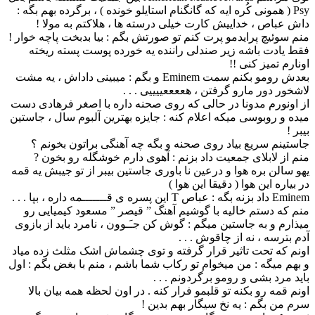
Psy ( همونی کُره ایه که گانگنام استایلو خونده ) ، برگرده بهم بگه :
داش عباص ، خداییش کارت خیلی درسته ها ، هلاکتم به مولا !
منم سوئیچ پرایدمو پرت کنم تو صورتش بگم : بیا بدبخت پاچه خوار !
فقط یادت باشه زیر صندلی راننده یه خورده پوست پسته ریخته
اونارم تمیز کنی !!
بعدش رومو بکنم سمت Eminem و بگم : میبینی داداش ، یه مشت
لاشخور دور مارو گرفتن ، هععععییییی . . .
از اونورم مدونا در حالی که روی صحنه داره با اصغر فرهادی دست
میده و روبوسی میکه اعلام کنه : جایزه بهترین آلبوم سال ، جاستین
بیبر !
جاستینم سریع بیاد روی صحنه و بگه چه آهنگی براتون بخونم ؟
منم از لابلای جمعیت داد بزنم : آهوی دارم خوشگله رو بخون ?
یهو سالن بره هوا و درعین نا باوری جاستین بیبر از تو جیبش یه قمه
در بیاره این هوا ( دقیقا این هوا )
Eminem داد بزنه بگه : عباص T این پسره ی قـــــــمه داره ، بپا . . .
منم که دستم خالیه با گوشیم آهنگ ” قیصر ” مسعود کیمیایی رو
میذارم و به جاستین میگم : گوش کن جـَـوون ، نامرد باید از بازوی
آدم بترسه ، نه از چاقوش . . .
اونم که تحت تاثیر قرار گرفته و توی چشماش اشک مثلث زده میاد
و بهم میگه : من میخوام تو رکاب شما باشم ، منم با بغض بگم : اول
باید مرد بشی و رومو برگردونم . . .
اونم قمه رو بکنه تو قلبمو فرار کنه . در اون لحظه همه بیان بالا
سرم من بگم : یه نخ سیگار بهم بدین !