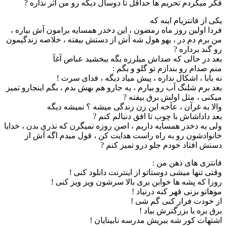
فکر میکردم تحریم ها حداقل تا دوسال دیگه رو من اثر نذاره ?
یکی از فانتزیام اینه که
فردا اولین روز ماه رمضون ، این دخدر همسایه برامون آش بیاره ،
من برم دم در ، یهو هول شه آش از دستش بیفته ، خلاصه زندگیمون
رو گند برداره ?
بعد در حالی که صداش میلرزه بگه ببخشید عباص آغآ
منم صدام رو بندازم تو گلو و بگم :
نه بابا ، اشکال نداره ، پیش میاد دیگه ، فدای سرت !
بعد برم شلنگ آب رو بیارم ، یه جارو هم بهش بدم ، بگم اینجارو تمیز
میکنی ، مثل اولش برق بیفته ?
والا به غرآن ، عآخه این زن زندگی میشه ؟ نمیشه دیگه
بعد داداشاش با چوب تا افق دنبالم کنم ?
ولی یه دخدر همسایه داریم ، اصن روزه نمیگرن که نذری بدن ، خدایا
خانوادشون رو به راه راست هدایت کن ، قول میدم اگه آش از
دستش افتاد خودم جلو درو تمیز کنم ?
فانتزی های ذهن من :
وقتی تنها میشی دوستاتو از اینترنت دانلود کنی !
روزا که پشه ها خوابن بری بالا سرشون ویز ویز کنی !
موهاتو بزنی قهر کنه درنیاد !
از خودت فرار کنی گم شی !
برق بره با بزرگترش بیاد !
اشتهات کور شه ببریش مدرسه نابینایان !