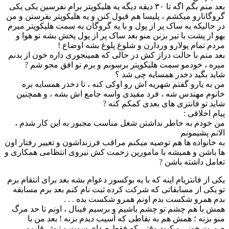
بعد منم بگم اگه تا ۳۰ دیقه دیگه یه هلیکوپتر برام نفرسین یکی یکی
گروگانارو میکشم ، پلیسا هم قبول کنن و یه هلیکوپتر بفرستن و من
در حالیکه یه ساک پر از پول و با یه گروگان به سمت هلیکوپتر میرم
یهو از پشت با تیر بزنن منو بعد ساک پر از پول پخش بشه تو هوا و
مردم تمام پولارو وردارن و شلوغ پلوغ بشه اوضاع !
بعد منم با حالت دراز کش در حالی که همینجوری داره خون از بدنم
میره ، خودمو سمت هلیکوپتر برسونم و برم تو افق محو شم ?
شاید بگید دخدر همسایه چی شد ؟
من به یارو گفتم شهریه اش رو اوکی کنه ، تا دخدر همسایه بره
خانوم مهندس شه ، فرد مفیدی واسه جامع اش بشه ، و همچنین
شاید تو فانتزی های بعدی کمکم کنه ?
پیام اخلاقی :
من خودم به خاطر نداشتن شغل مناسب مجبور به این کار شدم ،
الانم پشیمونم
به خانواده ها هم توصیه میکنم مراقب فرزنداشون و تغییر رفتار اون
ها باشن و همیشه با مامورین زحمت کش نیروی انتظامی همکاری و
تعامل داشته باشن ?
یکی از فانتزیام اینه که با یه بوکسور دعوام بشه بعد برای انتقام برم
تو یکی از مسابقاتی که شرکت کرده ثبت نام کنم بعد برم مسابقه
بدم همرو شکست بدم اونم همرو شکست بده . . .
همش با هم چشم تو چشم باشیم و برسیم فینال ، اونم تا حد مرگ
منو بزنه ؛ همش هم به نقاطی که آسیب دیدم بزنه ! بعد من با
صورت خونی و کبود وقتی که فقط صدای سوت و تپش قلبمو