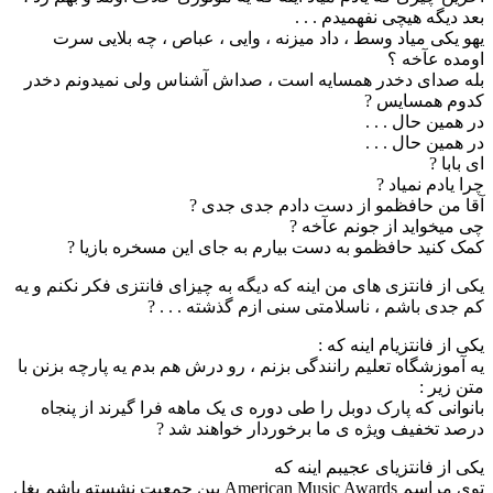
بعد دیگه هیچی نفهمیدم . . .
یهو یکی میاد وسط ، داد میزنه ، وایی ، عباص ، چه بلایی سرت
اومده عآخه ؟
بله صدای دخدر همسایه است ، صداش آشناس ولی نمیدونم دخدر
کدوم همسایس ?
در همین حال . . .
در همین حال . . .
ای بابا ?
چرا یادم نمیاد ?
آقا من حافظمو از دست دادم جدی جدی ?
چی میخواید از جونم عآخه ?
کمک کنید حافظمو به دست بیارم به جای این مسخره بازیا ?
یکی از فانتزی های من اینه که دیگه به چیزای فانتزی فکر نکنم و یه
کم جدی باشم ، ناسلامتی سنی ازم گذشته . . . ?
یکی از فانتزیام اینه که :
یه آموزشگاه تعلیم رانندگی بزنم ، رو درش هم بدم یه پارچه بزنن با
متن زیر :
بانوانی که پارک دوبل را طی دوره ی یک ماهه فرا گیرند از پنجاه
درصد تخفیف ویژه ی ما برخوردار خواهند شد ?
یکی از فانتزیای عجیبم اینه که
توی مراسم American Music Awards بین جمعیت نشسته باشم بغل