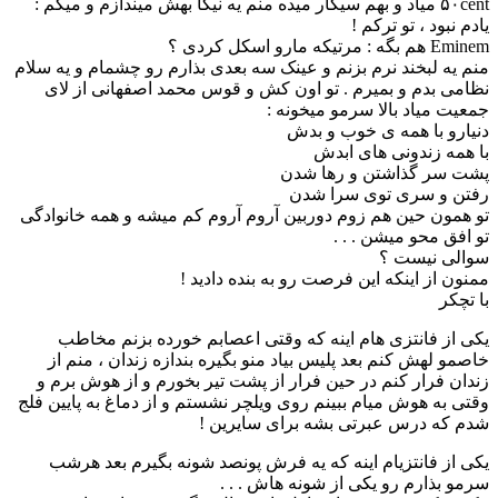
۵۰cent میاد و بهم سیگار میده منم یه نیگا بهش میندازم و میگم :
یادم نبود ، تو ترکم !
Eminem هم بگه : مرتیکه مارو اسکل کردی ؟
منم یه لبخند نرم بزنم و عینک سه بعدی بذارم رو چشمام و یه سلام
نظامی بدم و بمیرم . تو اون کش و قوس محمد اصفهانی از لای
جمعیت میاد بالا سرمو میخونه :
دنیارو با همه ی خوب و بدش
با همه زندونی های ابدش
پشت سر گذاشتن و رها شدن
رفتن و سری توی سرا شدن
تو همون حین هم زوم دوربین آروم آروم کم میشه و همه خانوادگی
تو افق محو میشن . . .
سوالی نیست ؟
ممنون از اینکه این فرصت رو به بنده دادید !
با تچکر
یکی از فانتزی هام اینه که وقتی اعصابم خورده بزنم مخاطب
خاصمو لهش کنم بعد پلیس بیاد منو بگیره بندازه زندان ، منم از
زندان فرار کنم در حین فرار از پشت تیر بخورم و از هوش برم و
وقتی به هوش میام ببینم روی ویلچر نشستم و از دماغ به پایین فلج
شدم که درس عبرتی بشه برای سایرین !
یکی از فانتزیام اینه که یه فرش پونصد شونه بگیرم بعد هرشب
سرمو بذارم رو یکی از شونه هاش . . .