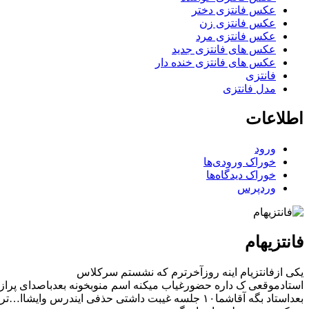
عکس فانتزی دختر
عکس فانتزی زن
عکس فانتزی مرد
عکس های فانتزی جدید
عکس های فانتزی خنده دار
فانتزی
مدل فانتزی
اطلاعات
ورود
خوراک ورودی‌ها
خوراک دیدگاه‌ها
وردپرس
فانتزیهام
یکی ازفانتزیام اینه روزآخرترم که نشستم سرکلاس
استادموقعی ک داره حضورغیاب میکنه اسم منوبخونه بعدباصدای پراز
بعداستاد بگه آقاشما۱۰ جلسه غیبت داشتی حذفی ایندرس وایشاا…ترم بعد،بعدبلندشم و استادو نگاه کنم همینجوری که کلاس رفته تو سکوت آروم آروم برم سمت استاد….