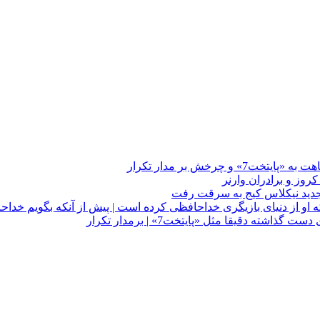
چرخش بر مدار تکرار
 او از دنیای بازیگری خداحافظی کرده است | پیش از آنکه بگویم خداح
دقیقا مثل «پایتخت7» | برمدار تکرار