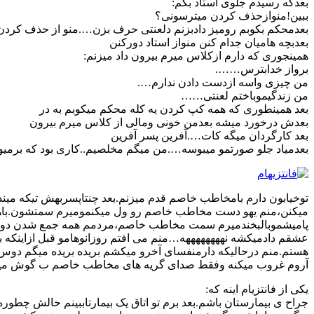
بعدکه رسیدم جلوی استاد بگم:
ببین!منوازحذف کردن میترسونی؟
بعدمحکم بکوبم رومیز دادبزنم دلعنتی حرف بزن….منو از حذف کرد
بعدبچه هامیان جدام کنن منواز استاد دورکنن
همینجوری که دارم ازکلاس میرم بیرون داد میزنم:
برواز خدابترس…….
من چیزی واسه ازدست دادن ندارم….
من زندگیموباختم لعنتی……
بعد همینطوری که همه کپ کردن یه کله محکم میکوبم به در
بعدش درخورد میشه بعدمن خونی ومالی از کلاس میرم بیرون
بعد کارگردان میگه کات….آفرین پسر آفرین
بعدمیاد جلو صورتمو میبوسه….من میگم مخلصیم..کاری بود که برمیو
توخیابون دارم بامخاطب خاصم قدم میزنم.بعد چنتاپسربهش تیکه میند
میکنن،منم یهو دست مخاطب خاصم رو ول میکنمومیرم سمتشون.باها
پامیشموبالبخندمیرم سمت مخاطب خاصم،مردمم همه جمع شدن دوروبر
عشقم دادمیکشه نههههههههه…منم می افتم روزانوهامو قبل ازاینکه 
هستم.منم درحالیکه دارمنفسای آخرو میکشم بریده بریده میگم د
آروم غروب میکنه وفقط صدای گریه های مخاطب خاصم ب گوش م
یکی از فانتزیام اینه که:
جراح ی بیمارستان باشم.بعد برم تو اتاق یک بیمارتاببینم حالش چطوره