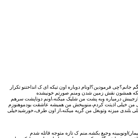
جانم؟چی فرمودین؟اونام دوباره اون تیکه ای ک انداختنو تکرار
لیکه همشون نقش زمین شدن ومنم صورتم خونیشده
زجیبش درمیاره وبه پشت من شلیک میکنه،اونم دوتاپشت سرهم
مونی من خیلی اذیتت کردم،منوببخش من همیشه عاشقت بودموهنوزم
بلندی میزنه وتوبغل من گریه میکنه،از اون طرف،خورشیدخیلی
مار)اونوببینه وجیغ بکشه.منم ک تازه متوجه قاتله شدم