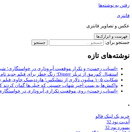
رفتن به نوشته‌ها
فانتزی
عکس و تصاویر فانتزی
فهرست و ابزارک‌ها
جستجو برای:
نوشته‌های تازه
«اسباب زحمت» و تکرار موقعیت آبروداری در خواستگاری؛ شباهت به «پایتخت7» و 
استقبال کم‌رمق از تریلر Digger؛ زنگ خطر برای فیلم جدید تام کروز و برادران وارنر
شکایت ۱۰۵ میلیون دلاری از نتفلیکس؛ هارددیسک حاوی فیلم جدید نیکلاس کیج به سرقت رفت
واکنش‌ها به پست اخیر شهاب حسینی که خیلی‌ها گمان کردند که
«اسباب زحمت» روی موقعیت تکراری آبروداری در خواستگاری دست گذاشته 
.
خرید بک لینک فالو
آپدیت نود 32
پسورد نود 32