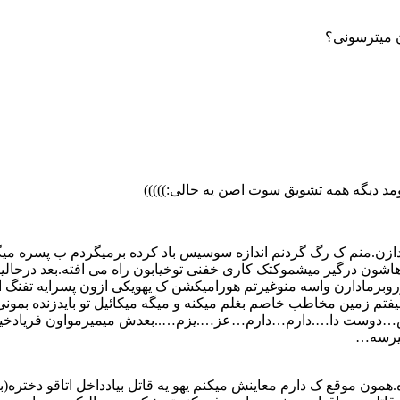
ن میترسونی؟
مد دیگه همه تشویق سوت اصن یه حالی:)))))
ازن.منم ک رگ گردنم اندازه سوسیس باد کرده برمیگردم ب پسره میگم 
شون درگیر میشموکتک کاری خفنی توخیابون راه می افته.بعد درحا
مادارن واسه منوغیرتم هورامیکشن ک یهویکی ازون پسرایه تفنگ ا
بیفتم زمین مخاطب خاصم بغلم میکنه و میگه میکائیل تو بایدزنده ب
وس…دوست دا….دارم…دارم…عز….یزم…..بعدش میمیرمواون فریادخیلی 
یرسه…
.همون موقع ک دارم معاینش میکنم یهو یه قاتل بیادداخل اتاقو دختره(بی