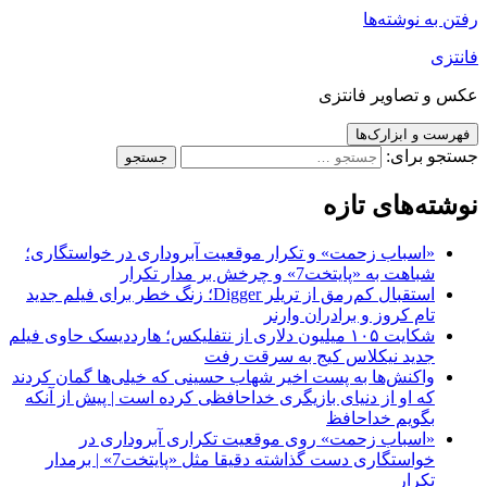
رفتن به نوشته‌ها
فانتزی
عکس و تصاویر فانتزی
فهرست و ابزارک‌ها
جستجو برای:
نوشته‌های تازه
«اسباب زحمت» و تکرار موقعیت آبروداری در خواستگاری؛
شباهت به «پایتخت7» و چرخش بر مدار تکرار
استقبال کم‌رمق از تریلر Digger؛ زنگ خطر برای فیلم جدید
تام کروز و برادران وارنر
شکایت ۱۰۵ میلیون دلاری از نتفلیکس؛ هارددیسک حاوی فیلم
جدید نیکلاس کیج به سرقت رفت
واکنش‌ها به پست اخیر شهاب حسینی که خیلی‌ها گمان کردند
که او از دنیای بازیگری خداحافظی کرده است | پیش از آنکه
بگویم خداحافظ
«اسباب زحمت» روی موقعیت تکراری آبروداری در
خواستگاری دست گذاشته دقیقا مثل «پایتخت7» | برمدار
تکرار