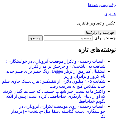
رفتن به نوشته‌ها
فانتزی
عکس و تصاویر فانتزی
فهرست و ابزارک‌ها
جستجو برای:
نوشته‌های تازه
«اسباب زحمت» و تکرار موقعیت آبروداری در خواستگاری؛
شباهت به «پایتخت7» و چرخش بر مدار تکرار
استقبال کم‌رمق از تریلر Digger؛ زنگ خطر برای فیلم جدید
تام کروز و برادران وارنر
شکایت ۱۰۵ میلیون دلاری از نتفلیکس؛ هارددیسک حاوی فیلم
جدید نیکلاس کیج به سرقت رفت
واکنش‌ها به پست اخیر شهاب حسینی که خیلی‌ها گمان کردند
که او از دنیای بازیگری خداحافظی کرده است | پیش از آنکه
بگویم خداحافظ
«اسباب زحمت» روی موقعیت تکراری آبروداری در
خواستگاری دست گذاشته دقیقا مثل «پایتخت7» | برمدار
تکرار