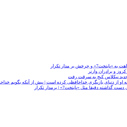
چرخش بر مدار تکرار
 او از دنیای بازیگری خداحافظی کرده است | پیش از آنکه بگویم خداح
دقیقا مثل «پایتخت7» | برمدار تکرار