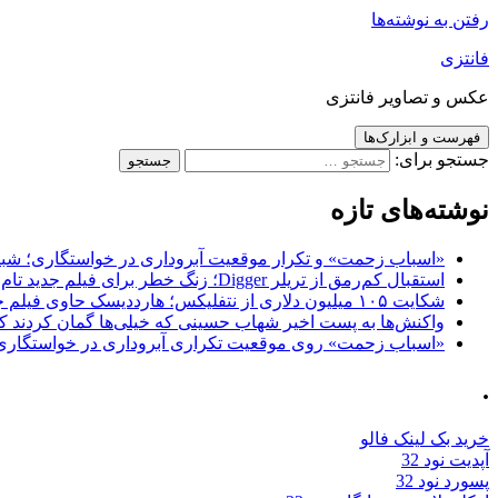
رفتن به نوشته‌ها
فانتزی
عکس و تصاویر فانتزی
فهرست و ابزارک‌ها
جستجو برای:
نوشته‌های تازه
«اسباب زحمت» و تکرار موقعیت آبروداری در خواستگاری؛ شباهت به «پایتخت7» و 
استقبال کم‌رمق از تریلر Digger؛ زنگ خطر برای فیلم جدید تام کروز و برادران وارنر
شکایت ۱۰۵ میلیون دلاری از نتفلیکس؛ هارددیسک حاوی فیلم جدید نیکلاس کیج به سرقت رفت
واکنش‌ها به پست اخیر شهاب حسینی که خیلی‌ها گمان کردند که
«اسباب زحمت» روی موقعیت تکراری آبروداری در خواستگاری دست گذاشته 
.
خرید بک لینک فالو
آپدیت نود 32
پسورد نود 32