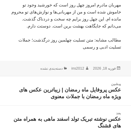
مهربان مادرم امروز چهل روز است که خورشید وجود تو
خاموش شده است و من از مهربانی‌ها و نوازش‌های تو محروم
مانده ام. این چهل روز برایم چه سخت و دردناک گذشت.
می‌دانم که جایگاهت بهشت برین است. دوستت دارم.
مطالب مشابه: متن تسلیت چهلمین روز درگذشت؛ جملات
تسلیت ادبی و رسمی
فوریه 18, 2026
ارسال
نویسنده
ins2012
دسته‌ها
دسته‌بندی نشده
شده
در
راهبری
پیشین
نوشته
عکس پروفایل ماه رمضان | زیباترین عکس های
نوشته
ویژه ماه رمضان با جملات معنوی
قبلی:
بعد
عکس نوشته تبریک تولد اسفند ماهی به همراه متن
نوشته
های قشنگ
بعدی: