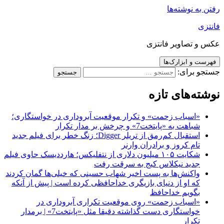
رفتن به نوشته‌ها
فانتزی
عکس و تصاویر فانتزی
فهرست و ابزارک‌ها
جستجو برای:
نوشته‌های تازه
«اسباب زحمت» و تکرار موقعیت آبروداری در خواستگاری؛
شباهت به «پایتخت7» و چرخش بر مدار تکرار
استقبال کم‌رمق از تریلر Digger؛ زنگ خطر برای فیلم جدید
تام کروز و برادران وارنر
شکایت ۱۰۵ میلیون دلاری از نتفلیکس؛ هارددیسک حاوی فیلم
جدید نیکلاس کیج به سرقت رفت
واکنش‌ها به پست اخیر شهاب حسینی که خیلی‌ها گمان کردند
که او از دنیای بازیگری خداحافظی کرده است | پیش از آنکه
بگویم خداحافظ
«اسباب زحمت» روی موقعیت تکراری آبروداری در
خواستگاری دست گذاشته دقیقا مثل «پایتخت7» | برمدار
تکرار