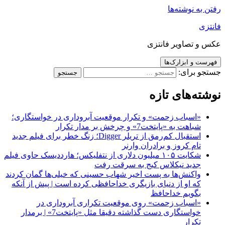
رفتن به نوشته‌ها
فانتزی
عکس و تصاویر فانتزی
فهرست و ابزارک‌ها
جستجو برای:
نوشته‌های تازه
«اسباب زحمت» و تکرار موقعیت آبروداری در خواستگاری؛
شباهت به «پایتخت7» و چرخش بر مدار تکرار
استقبال کم‌رمق از تریلر Digger؛ زنگ خطر برای فیلم جدید
تام کروز و برادران وارنر
شکایت ۱۰۵ میلیون دلاری از نتفلیکس؛ هارددیسک حاوی فیلم
جدید نیکلاس کیج به سرقت رفت
واکنش‌ها به پست اخیر شهاب حسینی که خیلی‌ها گمان کردند
که او از دنیای بازیگری خداحافظی کرده است | پیش از آنکه
بگویم خداحافظ
«اسباب زحمت» روی موقعیت تکراری آبروداری در
خواستگاری دست گذاشته دقیقا مثل «پایتخت7» | برمدار
تکرار