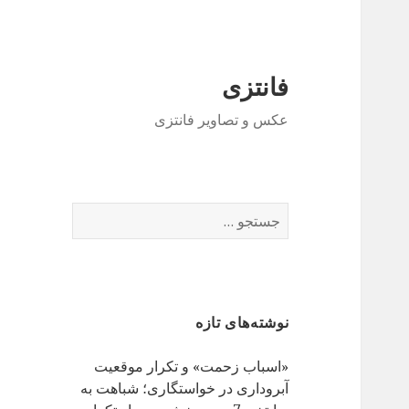
فانتزی
عکس و تصاویر فانتزی
ج
س
ت
ج
و
نوشته‌های تازه
ب
ر
«اسباب زحمت» و تکرار موقعیت
ا
آبروداری در خواستگاری؛ شباهت به
ی