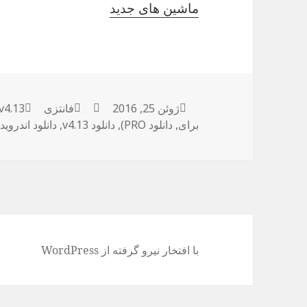
ماشین های جدید
ژوئن 25, 2016
ارسال
نویسنده
فانتزی
دسته‌ها
v4.13 اندروید
برچسب
برای
,
شده
دانلود PRO)
,
دانلود v4.13
,
دانلود اندروید
در
با افتخار نیرو گرفته از WordPress