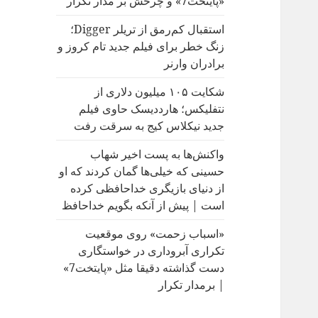
«پایتخت7» و چرخش بر مدار تکرار
:
استقبال کم‌رمق از تریلر Digger؛
زنگ خطر برای فیلم جدید تام کروز و
برادران وارنر
شکایت ۱۰۵ میلیون دلاری از
نتفلیکس؛ هارددیسک حاوی فیلم
جدید نیکلاس کیج به سرقت رفت
واکنش‌ها به پست اخیر شهاب
حسینی که خیلی‌ها گمان کردند که او
از دنیای بازیگری خداحافظی کرده
است | پیش از آنکه بگویم خداحافظ
«اسباب زحمت» روی موقعیت
تکراری آبروداری در خواستگاری
دست گذاشته دقیقا مثل «پایتخت7»
| برمدار تکرار