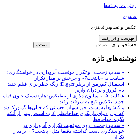
رفتن به نوشته‌ها
فانتزی
عکس و تصاویر فانتزی
فهرست و ابزارک‌ها
جستجو برای:
نوشته‌های تازه
«اسباب زحمت» و تکرار موقعیت آبروداری در خواستگاری؛
شباهت به «پایتخت7» و چرخش بر مدار تکرار
استقبال کم‌رمق از تریلر Digger؛ زنگ خطر برای فیلم جدید
تام کروز و برادران وارنر
شکایت ۱۰۵ میلیون دلاری از نتفلیکس؛ هارددیسک حاوی فیلم
جدید نیکلاس کیج به سرقت رفت
واکنش‌ها به پست اخیر شهاب حسینی که خیلی‌ها گمان کردند
که او از دنیای بازیگری خداحافظی کرده است | پیش از آنکه
بگویم خداحافظ
«اسباب زحمت» روی موقعیت تکراری آبروداری در
خواستگاری دست گذاشته دقیقا مثل «پایتخت7» | برمدار
تکرار