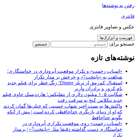
رفتن به نوشته‌ها
فانتزی
عکس و تصاویر فانتزی
فهرست و ابزارک‌ها
جستجو برای:
نوشته‌های تازه
«اسباب زحمت» و تکرار موقعیت آبروداری در خواستگاری؛
شباهت به «پایتخت7» و چرخش بر مدار تکرار
استقبال کم‌رمق از تریلر Digger؛ زنگ خطر برای فیلم جدید
تام کروز و برادران وارنر
شکایت ۱۰۵ میلیون دلاری از نتفلیکس؛ هارددیسک حاوی فیلم
جدید نیکلاس کیج به سرقت رفت
واکنش‌ها به پست اخیر شهاب حسینی که خیلی‌ها گمان کردند
که او از دنیای بازیگری خداحافظی کرده است | پیش از آنکه
بگویم خداحافظ
«اسباب زحمت» روی موقعیت تکراری آبروداری در
خواستگاری دست گذاشته دقیقا مثل «پایتخت7» | برمدار
تکرار