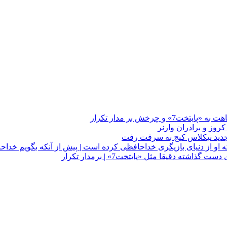
چرخش بر مدار تکرار
 او از دنیای بازیگری خداحافظی کرده است | پیش از آنکه بگویم خداح
دقیقا مثل «پایتخت7» | برمدار تکرار