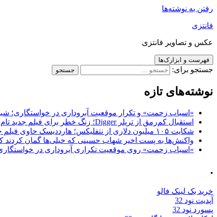
رفتن به نوشته‌ها
فانتزی
عکس و تصاویر فانتزی
فهرست و ابزارک‌ها
جستجو برای:
نوشته‌های تازه
«اسباب زحمت» و تکرار موقعیت آبروداری در خواستگاری؛ شباهت به «پایتخت7» و 
استقبال کم‌رمق از تریلر Digger؛ زنگ خطر برای فیلم جدید تام کروز و برادران وارنر
شکایت ۱۰۵ میلیون دلاری از نتفلیکس؛ هارددیسک حاوی فیلم جدید نیکلاس کیج به سرقت رفت
واکنش‌ها به پست اخیر شهاب حسینی که خیلی‌ها گمان کردند که
«اسباب زحمت» روی موقعیت تکراری آبروداری در خواستگاری دست گذاشته 
.
خرید بک لینک فالو
آپدیت نود 32
پسورد نود 32