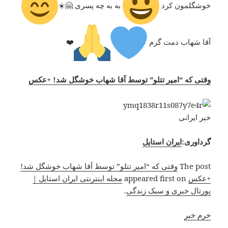
خوشگلمون كرد
به به چه پسرى 🤗☀️
آقا شهاب دمت گرم
❤️
وقتی که “امیر تتلو” توسط آقا شهاب خوشگل شد! +عکس
خبر ایرانی
گرداوری:
ایران استایل
The post
وقتی که “امیر تتلو” توسط آقا شهاب خوشگل شد!
+عکس
appeared first on
مجله اینترنتی ایران استایل |
پورتال خبری و سبک زندگی
.
خرم خبر