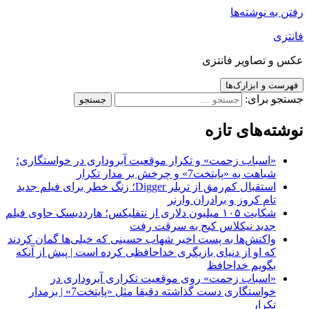
رفتن به نوشته‌ها
فانتزی
عکس و تصاویر فانتزی
فهرست و ابزارک‌ها
جستجو برای:
نوشته‌های تازه
«اسباب زحمت» و تکرار موقعیت آبروداری در خواستگاری؛
شباهت به «پایتخت7» و چرخش بر مدار تکرار
استقبال کم‌رمق از تریلر Digger؛ زنگ خطر برای فیلم جدید
تام کروز و برادران وارنر
شکایت ۱۰۵ میلیون دلاری از نتفلیکس؛ هارددیسک حاوی فیلم
جدید نیکلاس کیج به سرقت رفت
واکنش‌ها به پست اخیر شهاب حسینی که خیلی‌ها گمان کردند
که او از دنیای بازیگری خداحافظی کرده است | پیش از آنکه
بگویم خداحافظ
«اسباب زحمت» روی موقعیت تکراری آبروداری در
خواستگاری دست گذاشته دقیقا مثل «پایتخت7» | برمدار
تکرار