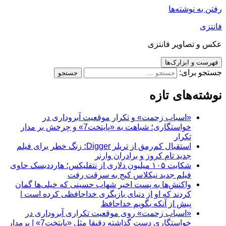
رفتن به نوشته‌ها
فانتزی
عکس و تصاویر فانتزی
فهرست و ابزارک‌ها
جستجو برای:
نوشته‌های تازه
«اسباب زحمت» و تکرار موقعیت آبروداری در
خواستگاری؛ شباهت به «پایتخت7» و چرخش بر مدار
تکرار
استقبال کم‌رمق از تریلر Digger؛ زنگ خطر برای فیلم
جدید تام کروز و برادران وارنر
شکایت ۱۰۵ میلیون دلاری از نتفلیکس؛ هارددیسک حاوی
فیلم جدید نیکلاس کیج به سرقت رفت
واکنش‌ها به پست اخیر شهاب حسینی که خیلی‌ها گمان
کردند که او از دنیای بازیگری خداحافظی کرده است |
پیش از آنکه بگویم خداحافظ
«اسباب زحمت» روی موقعیت تکراری آبروداری در
خواستگاری دست گذاشته دقیقا مثل «پایتخت7» | برمدار