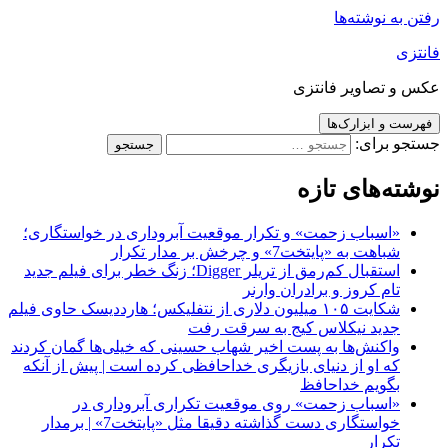
رفتن به نوشته‌ها
فانتزی
عکس و تصاویر فانتزی
فهرست و ابزارک‌ها
جستجو برای:
نوشته‌های تازه
«اسباب زحمت» و تکرار موقعیت آبروداری در خواستگاری؛
شباهت به «پایتخت7» و چرخش بر مدار تکرار
استقبال کم‌رمق از تریلر Digger؛ زنگ خطر برای فیلم جدید
تام کروز و برادران وارنر
شکایت ۱۰۵ میلیون دلاری از نتفلیکس؛ هارددیسک حاوی فیلم
جدید نیکلاس کیج به سرقت رفت
واکنش‌ها به پست اخیر شهاب حسینی که خیلی‌ها گمان کردند
که او از دنیای بازیگری خداحافظی کرده است | پیش از آنکه
بگویم خداحافظ
«اسباب زحمت» روی موقعیت تکراری آبروداری در
خواستگاری دست گذاشته دقیقا مثل «پایتخت7» | برمدار
تکرار