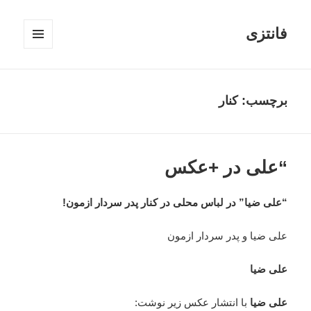
فانتزی
فهرست
و
ابزارک‌ها
برچسب: کنار
“علی در +عکس
“علی ضیا” در لباس محلی در کنار پدر سردار ازمون!
علی ضیا و پدر سردار ازمون
علی ضیا
علی ضیا
با انتشار عکس زیر نوشت: