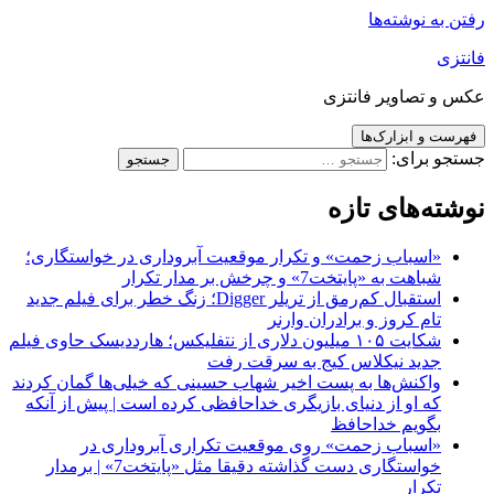
رفتن به نوشته‌ها
فانتزی
عکس و تصاویر فانتزی
فهرست و ابزارک‌ها
جستجو برای:
نوشته‌های تازه
«اسباب زحمت» و تکرار موقعیت آبروداری در خواستگاری؛
شباهت به «پایتخت7» و چرخش بر مدار تکرار
استقبال کم‌رمق از تریلر Digger؛ زنگ خطر برای فیلم جدید
تام کروز و برادران وارنر
شکایت ۱۰۵ میلیون دلاری از نتفلیکس؛ هارددیسک حاوی فیلم
جدید نیکلاس کیج به سرقت رفت
واکنش‌ها به پست اخیر شهاب حسینی که خیلی‌ها گمان کردند
که او از دنیای بازیگری خداحافظی کرده است | پیش از آنکه
بگویم خداحافظ
«اسباب زحمت» روی موقعیت تکراری آبروداری در
خواستگاری دست گذاشته دقیقا مثل «پایتخت7» | برمدار
تکرار