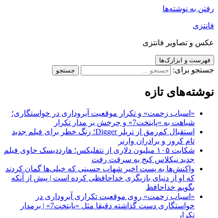
رفتن به نوشته‌ها
فانتزی
عکس و تصاویر فانتزی
فهرست و ابزارک‌ها
جستجو برای:
نوشته‌های تازه
«اسباب زحمت» و تکرار موقعیت آبروداری در خواستگاری؛
شباهت به «پایتخت7» و چرخش بر مدار تکرار
استقبال کم‌رمق از تریلر Digger؛ زنگ خطر برای فیلم جدید
تام کروز و برادران وارنر
شکایت ۱۰۵ میلیون دلاری از نتفلیکس؛ هارددیسک حاوی فیلم
جدید نیکلاس کیج به سرقت رفت
واکنش‌ها به پست اخیر شهاب حسینی که خیلی‌ها گمان کردند
که او از دنیای بازیگری خداحافظی کرده است | پیش از آنکه
بگویم خداحافظ
«اسباب زحمت» روی موقعیت تکراری آبروداری در
خواستگاری دست گذاشته دقیقا مثل «پایتخت7» | برمدار
تکرار