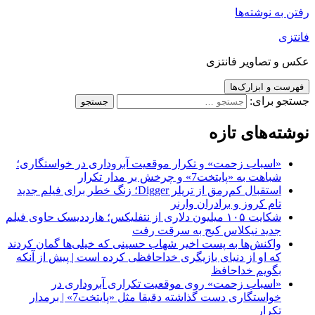
رفتن به نوشته‌ها
فانتزی
عکس و تصاویر فانتزی
فهرست و ابزارک‌ها
جستجو برای:
نوشته‌های تازه
«اسباب زحمت» و تکرار موقعیت آبروداری در خواستگاری؛
شباهت به «پایتخت7» و چرخش بر مدار تکرار
استقبال کم‌رمق از تریلر Digger؛ زنگ خطر برای فیلم جدید
تام کروز و برادران وارنر
شکایت ۱۰۵ میلیون دلاری از نتفلیکس؛ هارددیسک حاوی فیلم
جدید نیکلاس کیج به سرقت رفت
واکنش‌ها به پست اخیر شهاب حسینی که خیلی‌ها گمان کردند
که او از دنیای بازیگری خداحافظی کرده است | پیش از آنکه
بگویم خداحافظ
«اسباب زحمت» روی موقعیت تکراری آبروداری در
خواستگاری دست گذاشته دقیقا مثل «پایتخت7» | برمدار
تکرار