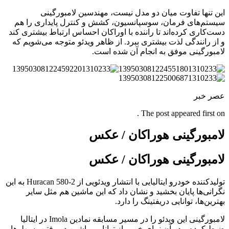
این تنها تفاوت میان دو مدل نیست، مهندسین لامبورگینی
سیستم‌های فرمان، سوسپانسیون، کشش و کنترل پایداری را هم
دست‌کاری کرده‌اند تا راننده با اوراکان احساس ارتباط بیشتری کند
و از رانندگی لذت بیشتری ببرد. از ظاهر ویدئو متوجه می‌شویم که
لامبورگینی موفق به انجام آن شده است.
عصر خبر
The post appeared first on .
لامبورگینی هوراکان / عکس
لامبورگینی هوراکان / عکس
تولیدکننده خودرو ایتالیایی با انتشار ویدئویی از Huracan 580-2 به این
نگرانی‌ها پایان بخشید و نشان داد که این ماشین هم مثل سایر
بهترین‌ها، توانایی دریفتینگ را دارد.
لامبورگینی این ویدئو را در مسیر مسابقه نمادین Imola در ایتالیا
ضبط کرده و در آن نمای خوبی از توانایی ماشین در رفتن به پهلوها