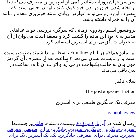
سراسر جهان روزانه مقادیر کمی از آسپیرین را مصرف می‌کنند تا
از لخته شدن خون در بدن خود کمک کنند ، این در حالی است که
مصرف این دارو می‌تواند عوارض زیادی مانند خونریزی معده و مانند
آن را به همراه داشته باشد.
پروفسور آسیم دوتاروی زمانی که سرگرم بررسی فواید غذاهای
مدیترانه‌ای بود این ماده را کشف کرد و معتقد است می‌توان از آن
به عنوان جایگزینی برای آسپیرین استفاده کرد.
این ماده هم‌اکنون با نام Fruitflow توسط این دانشمند به ثبت رسیده
است و آزمایشات نشان می‌دهد ۳ ساعت بعد از مصرف آن گردش
خون بدن به حالت یکنواخت درمی آید و اثرات آن تا ۱۸ ساعت در
بدن باقی می‌ماند.
سلام دکتر
The post appeared first on .
معرفی یک جایگزین طبیعی برای آسپرین
ganool review
ارسال شده در
آوریل 29, 2016
نویسنده
دسته‌ها
فانتزی
برچسب‌ها
آسپرین جایگزین
,
جایگزین آسپرین
,
جایگزین برای
,
طبیعی
,
معرفی
آسپرین
,
معرفی برای
,
معرفی جایگزین
,
یک
,
یک آسپرین
,
یک برای