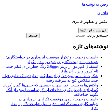
رفتن به نوشته‌ها
فانتزی
عکس و تصاویر فانتزی
فهرست و ابزارک‌ها
جستجو برای:
نوشته‌های تازه
«اسباب زحمت» و تکرار موقعیت آبروداری در خواستگاری؛
شباهت به «پایتخت7» و چرخش بر مدار تکرار
استقبال کم‌رمق از تریلر Digger؛ زنگ خطر برای فیلم جدید
تام کروز و برادران وارنر
شکایت ۱۰۵ میلیون دلاری از نتفلیکس؛ هارددیسک حاوی فیلم
جدید نیکلاس کیج به سرقت رفت
واکنش‌ها به پست اخیر شهاب حسینی که خیلی‌ها گمان کردند
که او از دنیای بازیگری خداحافظی کرده است | پیش از آنکه
بگویم خداحافظ
«اسباب زحمت» روی موقعیت تکراری آبروداری در
خواستگاری دست گذاشته دقیقا مثل «پایتخت7» | برمدار
تکرار