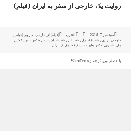
روایت یک خارجی از سفر به ایران (فیلم)
ارسال
سپتامبر 7, 2016
نویسنده
فانتزی
دسته‌ها
(فیلم) از
,
برچسب‌ها
خارجی
,
خارجی (فیلم)
,
شده
خارجی ایران
,
روایت (فیلم)
,
روایت از
,
روایت ایران
,
سفر
,
عکس خفن
,
عکس
در
های فانتزی
,
عکس های هات
,
یک (فیلم)
,
یک ایران
با افتخار نیرو گرفته از WordPress