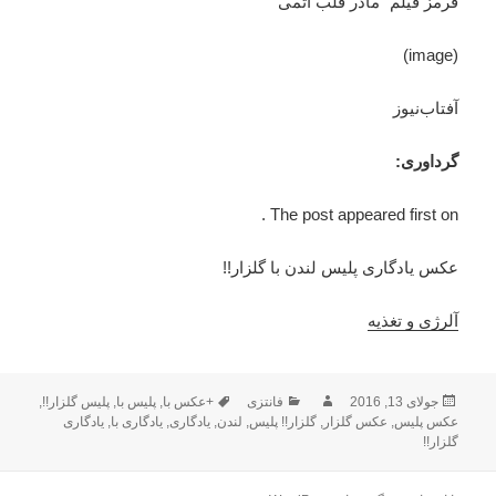
قرمز فیلم “مادر قلب اتمی “
(image)
آفتاب‌‌نیوز
گرداوری:
The post appeared first on .
عکس یادگاری پلیس لندن با گلزار!!
آلرژی و تغذیه
ارسال
جولای 13, 2016
نویسنده
فانتزی
دسته‌ها
+عکس با
برچسب‌ها
,
پلیس با
,
پلیس گلزار!!
,
شده
عکس پلیس
,
عکس گلزار
,
گلزار!! پلیس
,
لندن
,
یادگاری
,
یادگاری با
,
یادگاری
در
گلزار!!