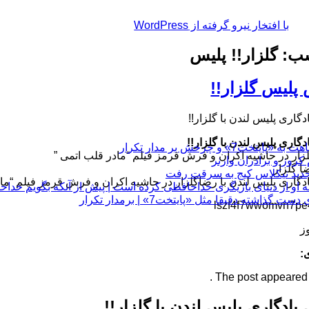
با افتخار نیرو گرفته از WordPress
: گلزار!! پلیس
لیس گلزار!!
اری پلیس لندن با گلزار!!
گاری پلیس لندن با گلزار!!
چرخش بر مدار تکرار
لزار در حاشیه اکران و فرش قرمز فیلم “مادر قلب اتمی ”
 گلزار
گاری پلیس لندن با رضاگلزار در حاشیه اکران و فرش قرمز فیلم “ماد
 او از دنیای بازیگری خداحافظی کرده است | پیش از آنکه بگویم خداح
 دقیقا مثل «پایتخت7» | برمدار تکرار
وز
:
The post appeared fi
ادگاری پلیس لندن با گلزار!!