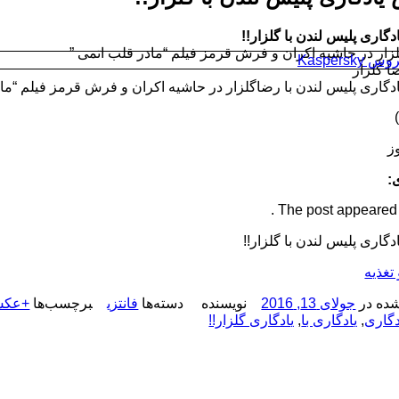
گاری پلیس لندن با گلزار!!
لزار در حاشیه اکران و فرش قرمز فیلم “مادر قلب اتمی ”
Kaspersk
 گلزار
گاری پلیس لندن با رضاگلزار در حاشیه اکران و فرش قرمز فیلم “ماد
وز
:
The post appeared fi
اری پلیس لندن با گلزار!!
تغذیه
ده در
جولای 13, 2016
نویسنده
دسته‌ها
فانتزی
برچسب‌ها
+عکس
دگاری
,
یادگاری با
,
یادگاری گلزار!!