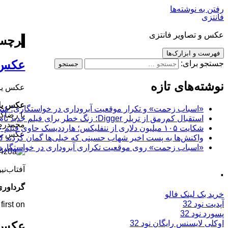
رفتن به نوشته‌ها
فانتزی
عکس و تصاویر فانتزی
برچسب
فهرست و ابزارک‌ها
عکس پ
جستجو برای:
نوشته‌های تازه
عکس یادگ
عکس یاد
«اسباب زحمت» و تکرار موقعیت آبروداری در خواستگاری؛ شباهت به «پایتخت7» و 
با رضاگ
استقبال کم‌رمق از تریلر Digger؛ زنگ خطر برای فیلم جدید تام کروز و برادران وارنر
محمدرضا
شکایت ۱۰۵ میلیون دلاری از نتفلیکس؛ هارددیسک حاوی فیلم جدید نیکلاس کیج به سرقت رفت
عکس یاد
واکنش‌ها به پست اخیر شهاب حسینی که خیلی‌ها گمان کردند که
«اسباب زحمت» روی موقعیت تکراری آبروداری در خواستگاری دست گذاشته
آفتاب‌‌نی
.
گرداوری
خرید بک لینک فالو
آپدیت نود 32
rst on .
پسورد نود 32
اوکلی لایسنس رایگان نود 32
عکس ی