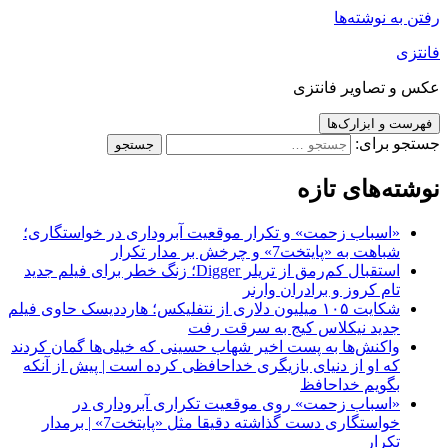
رفتن به نوشته‌ها
فانتزی
عکس و تصاویر فانتزی
فهرست و ابزارک‌ها
جستجو برای:
نوشته‌های تازه
«اسباب زحمت» و تکرار موقعیت آبروداری در خواستگاری؛
شباهت به «پایتخت7» و چرخش بر مدار تکرار
استقبال کم‌رمق از تریلر Digger؛ زنگ خطر برای فیلم جدید
تام کروز و برادران وارنر
شکایت ۱۰۵ میلیون دلاری از نتفلیکس؛ هارددیسک حاوی فیلم
جدید نیکلاس کیج به سرقت رفت
واکنش‌ها به پست اخیر شهاب حسینی که خیلی‌ها گمان کردند
که او از دنیای بازیگری خداحافظی کرده است | پیش از آنکه
بگویم خداحافظ
«اسباب زحمت» روی موقعیت تکراری آبروداری در
خواستگاری دست گذاشته دقیقا مثل «پایتخت7» | برمدار
تکرار