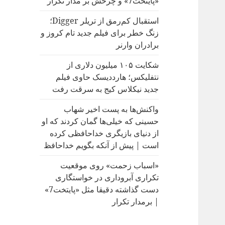
«پایتخت7» و چرخش بر مدار تکرار
:
استقبال کم‌رمق از تریلر Digger؛
زنگ خطر برای فیلم جدید تام کروز و
برادران وارنر
شکایت ۱۰۵ میلیون دلاری از
نتفلیکس؛ هارددیسک حاوی فیلم
جدید نیکلاس کیج به سرقت رفت
واکنش‌ها به پست اخیر شهاب
حسینی که خیلی‌ها گمان کردند که او
از دنیای بازیگری خداحافظی کرده
است | پیش از آنکه بگویم خداحافظ
«اسباب زحمت» روی موقعیت
تکراری آبروداری در خواستگاری
دست گذاشته دقیقا مثل «پایتخت7»
| برمدار تکرار