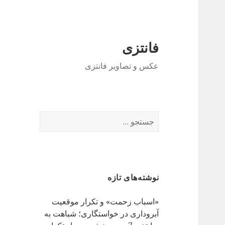
فانتزی
عکس و تصاویر فانتزی
ج
س
ت
ج
و
نوشته‌های تازه
ب
ر
«اسباب زحمت» و تکرار موقعیت
ا
آبروداری در خواستگاری؛ شباهت به
ی