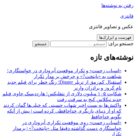
رفتن به نوشته‌ها
فانتزی
عکس و تصاویر فانتزی
فهرست و ابزارک‌ها
جستجو برای:
نوشته‌های تازه
«اسباب زحمت» و تکرار موقعیت آبروداری در خواستگاری؛
شباهت به «پایتخت7» و چرخش بر مدار تکرار
استقبال کم‌رمق از تریلر Digger؛ زنگ خطر برای فیلم جدید
تام کروز و برادران وارنر
شکایت ۱۰۵ میلیون دلاری از نتفلیکس؛ هارددیسک حاوی فیلم
جدید نیکلاس کیج به سرقت رفت
واکنش‌ها به پست اخیر شهاب حسینی که خیلی‌ها گمان کردند
که او از دنیای بازیگری خداحافظی کرده است | پیش از آنکه
بگویم خداحافظ
«اسباب زحمت» روی موقعیت تکراری آبروداری در
خواستگاری دست گذاشته دقیقا مثل «پایتخت7» | برمدار
تکرار