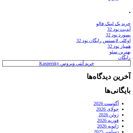
.
خرید بک لینک فالو
آپدیت نود 32
پسورد نود 32
اوکلی لایسنس رایگان نود 32
همیار نود 32
بهترین سئو
رایگان
خرید آنتی ویروس Kaspersky
آخرین دیدگاه‌ها
بایگانی‌ها
آگوست 2026
جولای 2026
ژوئن 2026
فوریه 2026
ژانویه 2026
دسامبر 2025