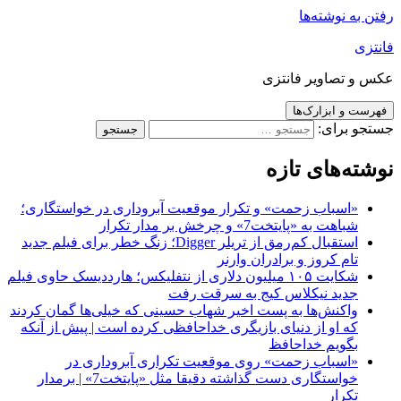
رفتن به نوشته‌ها
فانتزی
عکس و تصاویر فانتزی
فهرست و ابزارک‌ها
جستجو برای:
نوشته‌های تازه
«اسباب زحمت» و تکرار موقعیت آبروداری در خواستگاری؛
شباهت به «پایتخت7» و چرخش بر مدار تکرار
استقبال کم‌رمق از تریلر Digger؛ زنگ خطر برای فیلم جدید
تام کروز و برادران وارنر
شکایت ۱۰۵ میلیون دلاری از نتفلیکس؛ هارددیسک حاوی فیلم
جدید نیکلاس کیج به سرقت رفت
واکنش‌ها به پست اخیر شهاب حسینی که خیلی‌ها گمان کردند
که او از دنیای بازیگری خداحافظی کرده است | پیش از آنکه
بگویم خداحافظ
«اسباب زحمت» روی موقعیت تکراری آبروداری در
خواستگاری دست گذاشته دقیقا مثل «پایتخت7» | برمدار
تکرار