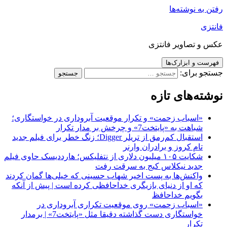
رفتن به نوشته‌ها
فانتزی
عکس و تصاویر فانتزی
فهرست و ابزارک‌ها
جستجو برای:
نوشته‌های تازه
«اسباب زحمت» و تکرار موقعیت آبروداری در خواستگاری؛
شباهت به «پایتخت7» و چرخش بر مدار تکرار
استقبال کم‌رمق از تریلر Digger؛ زنگ خطر برای فیلم جدید
تام کروز و برادران وارنر
شکایت ۱۰۵ میلیون دلاری از نتفلیکس؛ هارددیسک حاوی فیلم
جدید نیکلاس کیج به سرقت رفت
واکنش‌ها به پست اخیر شهاب حسینی که خیلی‌ها گمان کردند
که او از دنیای بازیگری خداحافظی کرده است | پیش از آنکه
بگویم خداحافظ
«اسباب زحمت» روی موقعیت تکراری آبروداری در
خواستگاری دست گذاشته دقیقا مثل «پایتخت7» | برمدار
تکرار