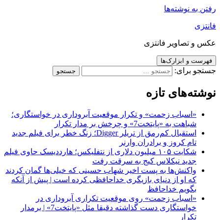
رفتن به نوشته‌ها
فانتزی
عکس و تصاویر فانتزی
فهرست و ابزارک‌ها
جستجو برای:
نوشته‌های تازه
«اسباب زحمت» و تکرار موقعیت آبروداری در خواستگاری؛
شباهت به «پایتخت7» و چرخش بر مدار تکرار
استقبال کم‌رمق از تریلر Digger؛ زنگ خطر برای فیلم جدید
تام کروز و برادران وارنر
شکایت ۱۰۵ میلیون دلاری از نتفلیکس؛ هارددیسک حاوی فیلم
جدید نیکلاس کیج به سرقت رفت
واکنش‌ها به پست اخیر شهاب حسینی که خیلی‌ها گمان کردند
که او از دنیای بازیگری خداحافظی کرده است | پیش از آنکه
بگویم خداحافظ
«اسباب زحمت» روی موقعیت تکراری آبروداری در
خواستگاری دست گذاشته دقیقا مثل «پایتخت7» | برمدار
تکرار