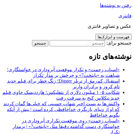
رفتن به نوشته‌ها
فانتزی
عکس و تصاویر فانتزی
فهرست و ابزارک‌ها
جستجو برای:
نوشته‌های تازه
«اسباب زحمت» و تکرار موقعیت آبروداری در خواستگاری؛
شباهت به «پایتخت7» و چرخش بر مدار تکرار
استقبال کم‌رمق از تریلر Digger؛ زنگ خطر برای فیلم جدید
تام کروز و برادران وارنر
شکایت ۱۰۵ میلیون دلاری از نتفلیکس؛ هارددیسک حاوی فیلم
جدید نیکلاس کیج به سرقت رفت
واکنش‌ها به پست اخیر شهاب حسینی که خیلی‌ها گمان کردند
که او از دنیای بازیگری خداحافظی کرده است | پیش از آنکه
بگویم خداحافظ
«اسباب زحمت» روی موقعیت تکراری آبروداری در
خواستگاری دست گذاشته دقیقا مثل «پایتخت7» | برمدار
تکرار