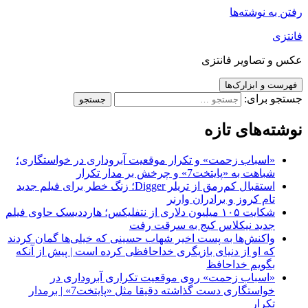
رفتن به نوشته‌ها
فانتزی
عکس و تصاویر فانتزی
فهرست و ابزارک‌ها
جستجو برای:
نوشته‌های تازه
«اسباب زحمت» و تکرار موقعیت آبروداری در خواستگاری؛
شباهت به «پایتخت7» و چرخش بر مدار تکرار
استقبال کم‌رمق از تریلر Digger؛ زنگ خطر برای فیلم جدید
تام کروز و برادران وارنر
شکایت ۱۰۵ میلیون دلاری از نتفلیکس؛ هارددیسک حاوی فیلم
جدید نیکلاس کیج به سرقت رفت
واکنش‌ها به پست اخیر شهاب حسینی که خیلی‌ها گمان کردند
که او از دنیای بازیگری خداحافظی کرده است | پیش از آنکه
بگویم خداحافظ
«اسباب زحمت» روی موقعیت تکراری آبروداری در
خواستگاری دست گذاشته دقیقا مثل «پایتخت7» | برمدار
تکرار