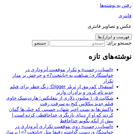
رفتن به نوشته‌ها
فانتزی
عکس و تصاویر فانتزی
فهرست و ابزارک‌ها
جستجو برای:
نوشته‌های تازه
«اسباب زحمت» و تکرار موقعیت آبروداری در
خواستگاری؛ شباهت به «پایتخت7» و چرخش بر مدار
تکرار
استقبال کم‌رمق از تریلر Digger؛ زنگ خطر برای فیلم
جدید تام کروز و برادران وارنر
شکایت ۱۰۵ میلیون دلاری از نتفلیکس؛ هارددیسک حاوی
فیلم جدید نیکلاس کیج به سرقت رفت
واکنش‌ها به پست اخیر شهاب حسینی که خیلی‌ها گمان
کردند که او از دنیای بازیگری خداحافظی کرده است |
پیش از آنکه بگویم خداحافظ
«اسباب زحمت» روی موقعیت تکراری آبروداری در
خواستگاری دست گذاشته دقیقا مثل «پایتخت7» | برمدار