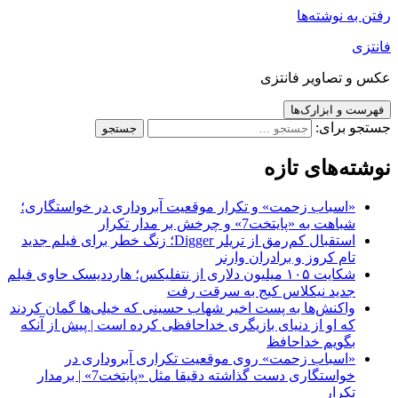
رفتن به نوشته‌ها
فانتزی
عکس و تصاویر فانتزی
فهرست و ابزارک‌ها
جستجو برای:
نوشته‌های تازه
«اسباب زحمت» و تکرار موقعیت آبروداری در خواستگاری؛
شباهت به «پایتخت7» و چرخش بر مدار تکرار
استقبال کم‌رمق از تریلر Digger؛ زنگ خطر برای فیلم جدید
تام کروز و برادران وارنر
شکایت ۱۰۵ میلیون دلاری از نتفلیکس؛ هارددیسک حاوی فیلم
جدید نیکلاس کیج به سرقت رفت
واکنش‌ها به پست اخیر شهاب حسینی که خیلی‌ها گمان کردند
که او از دنیای بازیگری خداحافظی کرده است | پیش از آنکه
بگویم خداحافظ
«اسباب زحمت» روی موقعیت تکراری آبروداری در
خواستگاری دست گذاشته دقیقا مثل «پایتخت7» | برمدار
تکرار