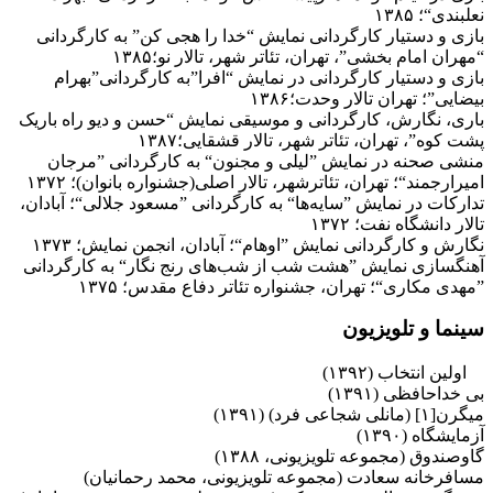
نعلبندی“؛ ۱۳۸۵
بازی و دستیار کارگردانی نمایش “خدا را هجی کن” به کارگردانی
“مهران امام بخشی”، تهران، تئاتر شهر، تالار نو؛۱۳۸۵
بازی و دستیار کارگردانی در نمایش “افرا”به کارگردانی”بهرام
بیضایی”؛ تهران تالار وحدت؛۱۳۸۶
باری، نگارش، کارگردانی و موسیقی نمایش “حسن و دیو راه باریک
پشت کوه”، تهران، تئاتر شهر، تالار قشقایی؛۱۳۸۷
منشی صحنه در نمایش ”لیلی و مجنون“ به کارگردانی ”مرجان
امیرارجمند“؛ تهران، تئاترشهر، تالار اصلی(جشنواره بانوان)؛ ۱۳۷۲
تدارکات در نمایش ”سایه‌ها“ به کارگردانی ”مسعود جلالی“؛ آبادان،
تالار دانشگاه نفت؛ ۱۳۷۲
نگارش و کارگردانی نمایش ”اوهام“؛ آبادان، انجمن نمایش؛ ۱۳۷۳
آهنگسازی نمایش ”هشت شب از شب‌های رنج نگار“ به کارگردانی
”مهدی مکاری“؛ تهران، جشنواره تئاتر دفاع مقدس؛ ۱۳۷۵
سینما و تلویزیون
اولین انتخاب (۱۳۹۲)
بی خداحافظی (۱۳۹۱)
میگرن[۱] (مانلی شجاعی فرد) (۱۳۹۱)
آزمایشگاه (۱۳۹۰)
گاوصندوق (مجموعه تلویزیونی، ۱۳۸۸)
مسافرخانه سعادت (مجموعه تلویزیونی، محمد رحمانیان)