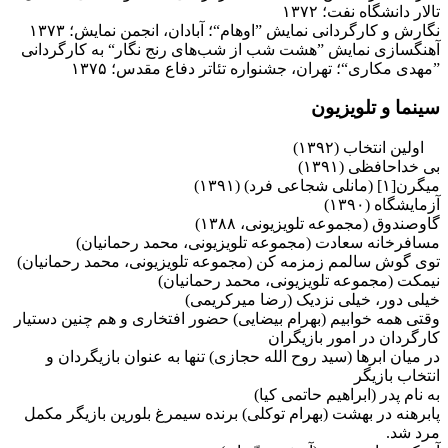
تالار دانشگاه نفت؛ ۱۳۷۲
نگارش و کارگردانی نمایش ”اوهام“؛ آبادان، انجمن نمایش؛ ۱۳۷۳
آهنگسازی نمایش ”هشت شب از شب‌های رنج نگار“ به کارگردانی
”مهدی مکاری“؛ تهران، جشنواره تئاتر دفاع مقدس؛ ۱۳۷۵
سینما و تلویزیون
اولین انتخاب (۱۳۹۲)
بی خداحافظی (۱۳۹۱)
میگرن[۱] (مانلی شجاعی فرد) (۱۳۹۱)
آزمایشگاه (۱۳۹۰)
گاوصندوق (مجموعه تلویزیونی، ۱۳۸۸)
مسافرخانه سعادت (مجموعه تلویزیونی، محمد رحمانیان)
توی گوش سالمم زمزمه کن (مجموعه تلویزیونی، محمد رحمانیان)
نیمکت (مجموعه تلویزیونی، محمد رحمانیان)
خیلی دور، خیلی نزدیک (رضا میرکریمی)
وقتی همه خوابیم (بهرام بیضایی) حضور افتخاری و هم چنین دستیار
کارگردان در امور بازیگران
در میان ابرها (سید روح الله حجازی) تنها به عنوان بازیگردان و
انتخاب بازیگر
به نام پدر (ابراهیم حاتمی کیا)
پابرهنه در بهشت (بهرام توکلی) برنده سیمرغ بلورین بازیگر مکمل
مرد شد.