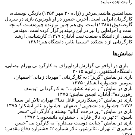
را مشاهده نمایید
سیدافشین هاشمی‌مرغزار (زاده ۲۰ مهر ۱۳۵۴) بازیگر، نویسنده،
کارگردان ایرانی است. آخرین حضور در او تلویزیون بازی در سریال
گاوصندوق (۱۳۸۸) است. وی هم چنین نوازنده چیره‌دست کمانچه
است و اجراهایی را نیز در این زمینه برگزار کرده‌است. مهندس
شیمی از دانشگاه صنعت نفت آبادان؛ ۱۳۷۷؛ کارشناسی ارشد
کارگردانی از دانشکده *سینما تئاتر، دانشگاه هنر؛۱۳۸۶
نمایش‌ها
بازی در آواخوانی گزارش ارداویراف به کارگردانی بهرام بیضایی،
دانشگاه استنفورد، ژانویه ۲۰۱۵
بازی در نمایش ”گریز“؛ به کارگردانی “مهرداد زمانی”اصفهان،
سومین جشنواره آتشکار؛ ۱۳۷۵
بازی در نمایش ”از مرثیه عشق…“ به کارگردانی ”یوسف
زقورزاده“؛ آبادان، انجمن نمایش؛ ۱۳۷۵
بازی در نمایش ”درستکارترین قاتل دنیا“؛ تهران، تالار ابن سینا؛
۱۳۷۶؛ جشنواره دانشجویی؛ اصفهان، جشنواره تئاتر آتشکار؛ ۱۳۷۵
بازی در نمایش ”زیر درخت آلبالو“ نوشته و کارگردانی ”سحر
ناسوتی“؛ تهران، تالار فارابی، جشنواره دانشجویی؛ ۱۳۷۷
بازی در نمایش ”چنانت دوست می‌دارم“ به کارگردانی ”حسن
تسعیری“؛، تهران، تئاترشهر، تالار شماره ۲؛ جشنواره دفاع مقدس؛
۱۳۷۸