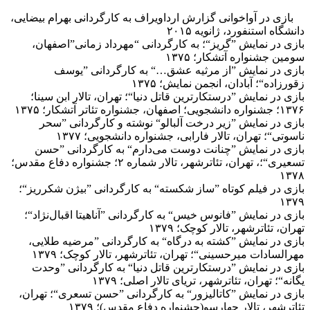
بازی در آواخوانی گزارش ارداویراف به کارگردانی بهرام بیضایی،
دانشگاه استنفورد، ژانویه ۲۰۱۵
بازی در نمایش ”گریز“؛ به کارگردانی “مهرداد زمانی”اصفهان،
سومین جشنواره آتشکار؛ ۱۳۷۵
بازی در نمایش ”از مرثیه عشق…“ به کارگردانی ”یوسف
زقورزاده“؛ آبادان، انجمن نمایش؛ ۱۳۷۵
بازی در نمایش ”درستکارترین قاتل دنیا“؛ تهران، تالار ابن سینا؛
۱۳۷۶؛ جشنواره دانشجویی؛ اصفهان، جشنواره تئاتر آتشکار؛ ۱۳۷۵
بازی در نمایش ”زیر درخت آلبالو“ نوشته و کارگردانی ”سحر
ناسوتی“؛ تهران، تالار فارابی، جشنواره دانشجویی؛ ۱۳۷۷
بازی در نمایش ”چنانت دوست می‌دارم“ به کارگردانی ”حسن
تسعیری“؛، تهران، تئاترشهر، تالار شماره ۲؛ جشنواره دفاع مقدس؛
۱۳۷۸
بازی در فیلم کوتاه ”ساز شکسته“ به کارگردانی ”بیژن شکرریز“؛
۱۳۷۹
بازی در نمایش ”فانوس خیس“ به کارگردانی ”آناهیتا اقبال‌نژاد“؛
تهران، تئاترشهر، تالار کوچک؛ ۱۳۷۹
بازی در نمایش ”کشته به درگاه“ به کارگردانی ”مرضیه طلایی،
مهرالسادات میرحسینی“؛ تهران، تئاترشهر، تالار کوچک؛ ۱۳۷۹
بازی در نمایش ”درستکارترین قاتل دنیا“ به کارگردانی ”وحدت
یگانه“؛ تهران، تئاترشهر، تریای تالار اصلی؛ ۱۳۷۹
بازی در نمایش ”کاتالیزور“ به کارگردانی ”حسن تسعری“؛ تهران،
تئاترشهر، تالار چهارسو(جشنواره دفاع مقدس)؛ ۱۳۷۹