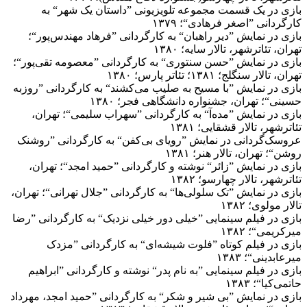
بازی در یک قسمت مجموعه تلویزیونی ”داستان یک شهر“ به
کارگردانی ”اصغر فرهادی“؛ ۱۳۷۹
بازی در نمایش ”دیر راهبان“ به کارگردانی ”فرهاد مهندس‌پور“؛
تهران، تئاترشهر، تالار سایه؛ ۱۳۸۰
بازی در نمایش ”حسن سنتوری“ به کارگردانی ”معصومه تقی‌پور“؛
تهران، تالار سنگلج؛ ۱۳۸۱؛ تئاتر پارس؛ ۱۳۸۰
بازی در نمایش ”با مسیح به صلیب می‌کشند“ به کارگردانی ”روزبه
حسینی“؛ تهران، جشنواره دانشگاهی فجر؛ ۱۳۸۰
بازی در نمایش ”مده‌آ“ به کارگردانی ”سهراب سلیمی“؛ تهران،
تئاترشهر، تالار قشقایی؛ ۱۳۸۱
عروسک‌گردانی در نمایش ”رویای بی‌کفن“ به کارگردانی ”روشنک
روشن“؛ تهران، تالار هنر؛ ۱۳۸۱
بازی در نمایش ”زائر“ نوشته و کارگردانی ”حمید امجد“؛ تهران،
تئاترشهر، تالار چهارسو؛ ۱۳۸۲
بازی در نمایش ”تک سلولی‌ها“ به کارگردانی ”جلال تهرانی“؛ تهران،
تالار مولوی؛ ۱۳۸۲
بازی در فیلم سینمایی ”خیلی دور خیلی نزدیک“ به کارگردانی ”رضا
میرکریمی“؛ ۱۳۸۲
بازی در فیلم کوتاه ”فلوت شیشه‌ای“ به کارگردانی ”مزدک
میرعابدینی“؛ ۱۳۸۳
بازی در فیلم سینمایی ”به نام پدر“ نوشته و کارگردانی ”ابراهیم
حاتمی‌کیا“؛ ۱۳۸۳
بازی در نمایش ”بی شیر و شکر“ به کارگردانی ”حمید امجد، مهرداد