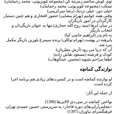
توی گوش سالمم زمزمه کن (مجموعه تلویزیونی، محمد رحمانیان)
نیمکت (مجموعه تلویزیونی، محمد رحمانیان)
خیلی دور، خیلی نزدیک (رضا میرکریمی)
وقتی همه خوابیم (بهرام بیضایی) حضور افتخاری و هم چنین دستیار
کارگردان در امور بازیگران
در میان ابرها (سید روح الله حجازی) تنها به عنوان بازیگردان و
انتخاب بازیگر
به نام پدر (ابراهیم حاتمی کیا)
پابرهنه در بهشت (بهرام توکلی) برنده سیمرغ بلورین بازیگر مکمل
مرد شد.
آن که دریا می رود (آرش معیّریان)
کودک و فرشته (مسعود نقاش زاده)
لطفا مزاحم نشوید (محسن عبدالوهاب)
نوازندگی کمانچه
او نوازنده كمانچه است و در كنسرت‌های زیادی هم برنامه اجرا
كرده است.
از جمله این آثار:
نواختن كمانچه در سی.دی لالایی‌ها (1388‌)
«مجلس‌آرایی‌های دوره‌ قاجار» به سرپرستی حسین حمیدی تهران،
‌فرهنگسرای نیاوران (‌‌1387‌)