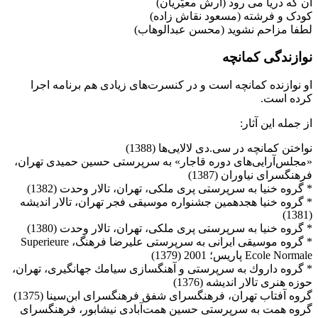
آن که دریا می رود (آرش معیّریان)
کودک و فرشته (مسعود نقاش زاده)
لطفا مزاحم نشوید (محسن عبدالوهاب)
نوازندگی کمانچه
او نوازنده كمانچه است و در كنسرت‌های زیادی هم برنامه اجرا
كرده است.
از جمله این آثار:
نواختن كمانچه در سی.دی لالایی‌ها (1388‌)
«مجلس‌آرایی‌های دوره‌ قاجار» به سرپرستی حسین حمیدی تهران،
‌فرهنگسرای نیاوران (‌‌1387‌)
‌* گروه خنیا به سرپرستی پری ملكی، تهران، تالار وحدت (1382‌)
‌* گروه خنیا هجدهمین جشنواره موسیقی فجر تهران، تالار اندیشه
(1381‌)
‌* گروه خنیا به سرپرستی پری ملكی، تهران، تالار وحدت (1380‌)
‌* گروه موسیقی ایرانی به سرپرستی علیرضا فرهنگ، Superieure
Ecole Normale ‌پاریس؛ 2001 (1379‌)
‌* گروه داروك به سرپرستی و آهنگسازی سیامك جهانگیری، تهران،
حوزه هنری ‌تالار ‌اندیشه‌ (1376‌)
‌گروه آفتاب تهران، فرهنگسرای شفق فرهنگسرای ابن‌سینا (1375‌)
‌گروه همت به سرپرستی حسین همت‌آبادی نیشابور، فرهنگسرای