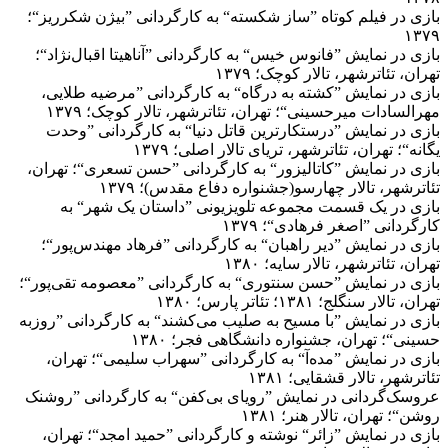
بازی در فیلم کوتاه ”ساز شکسته“ به کارگردانی ”بیژن شکرریز“؛
۱۳۷۹
بازی در نمایش ”فانوس خیس“ به کارگردانی ”آناهیتا اقبال‌نژاد“؛
تهران، تئاترشهر، تالار کوچک؛ ۱۳۷۹
بازی در نمایش ”کشته به درگاه“ به کارگردانی ”مرضیه طلایی،
مهرالسادات میرحسینی“؛ تهران، تئاترشهر، تالار کوچک؛ ۱۳۷۹
بازی در نمایش ”درستکارترین قاتل دنیا“ به کارگردانی ”وحدت
یگانه“؛ تهران، تئاترشهر، تریای تالار اصلی؛ ۱۳۷۹
بازی در نمایش ”کاتالیزور“ به کارگردانی ”حسن تسعری“؛ تهران،
تئاترشهر، تالار چهارسو(جشنواره دفاع مقدس)؛ ۱۳۷۹
بازی در یک قسمت مجموعه تلویزیونی ”داستان یک شهر“ به
کارگردانی ”اصغر فرهادی“؛ ۱۳۷۹
بازی در نمایش ”دیر راهبان“ به کارگردانی ”فرهاد مهندس‌پور“؛
تهران، تئاترشهر، تالار سایه؛ ۱۳۸۰
بازی در نمایش ”حسن سنتوری“ به کارگردانی ”معصومه تقی‌پور“؛
تهران، تالار سنگلج؛ ۱۳۸۱؛ تئاتر پارس؛ ۱۳۸۰
بازی در نمایش ”با مسیح به صلیب می‌کشند“ به کارگردانی ”روزبه
حسینی“؛ تهران، جشنواره دانشگاهی فجر؛ ۱۳۸۰
بازی در نمایش ”مده‌آ“ به کارگردانی ”سهراب سلیمی“؛ تهران،
تئاترشهر، تالار قشقایی؛ ۱۳۸۱
عروسک‌گردانی در نمایش ”رویای بی‌کفن“ به کارگردانی ”روشنک
روشن“؛ تهران، تالار هنر؛ ۱۳۸۱
بازی در نمایش ”زائر“ نوشته و کارگردانی ”حمید امجد“؛ تهران،