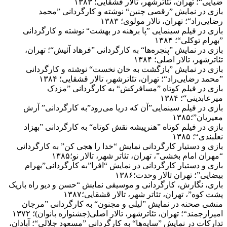
ضیایی“؛ تهران، تئاترشهر، تالار قشقایی؛ ۱۳۸۳
بازی در نمایش ”رقصی چنین“ نوشته و کارگردانی ”محمد
رضایی‌راد“؛ تهران، تالار مولوی؛ ۱۳۸۳
بازی در فیلم سینمایی ”پا برهنه در بهشت“ نوشته و کارگردانی
”بهرام توکلی“؛ ۱۳۸۴
بازی در نمایش ”پنجره‌ها“ به کارگردانی ”فرهاد آئیش“؛ تهران،
تئاترشهر، تالار اصلی؛ ۱۳۸۴
بازی در نمایش ”بازگشت به خان نخست“ نوشته و کارگردانی
”محمد رضایی‌راد“؛ تهران، تئاترشهر، تالار قشقایی؛ ۱۳۸۴
بازی در فیلم کوتاه ”مسافرکش“ به کارگردانی ”مزدک
میرعابدینی“؛ ۱۳۸۴
بازی در فیلم سینمایی”آن که دریا می‌رود”به کارگردانی” آرش
معیریان”؛۱۳۸۵
بازی در فیلم کوتاه ”هنرپیشه نقش کوتاه“ به کارگردانی ”بهزاد
نعلبندی“؛ ۱۳۸۵
بازی و دستیار کارگردانی نمایش “خدا را هجی کن” به کارگردانی
“مهران امام بخشی”، تهران، تئاتر شهر، تالار نو؛۱۳۸۵
بازی و دستیار کارگردانی در نمایش “افرا”به کارگردانی”بهرام
بیضایی”؛ تهران تالار وحدت؛۱۳۸۶
باری، نگارش، کارگردانی و موسیقی نمایش “حسن و دیو راه باریک
پشت کوه”، تهران، تئاتر شهر، تالار قشقایی؛۱۳۸۷
منشی صحنه در نمایش ”لیلی و مجنون“ به کارگردانی ”مرجان
امیرارجمند“؛ تهران، تئاترشهر، تالار اصلی(جشنواره بانوان)؛ ۱۳۷۲
تدارکات در نمایش ”سایه‌ها“ به کارگردانی ”مسعود جلالی“؛ آبادان،