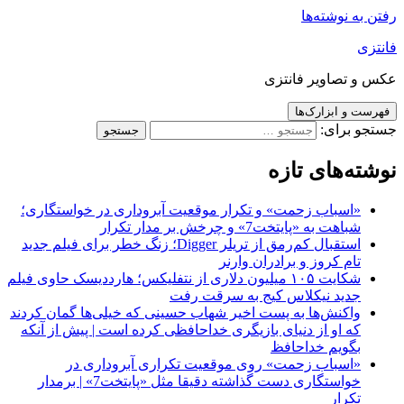
 نوشته‌ها
تصاویر فانتزی
و ابزارک‌ها
برای:
‌های تازه
اسباب زحمت» و تکرار موقعیت آبروداری در خواستگاری؛
باهت به «پایتخت7» و چرخش بر مدار تکرار
استقبال کم‌رمق از تریلر Digger؛ زنگ خطر برای فیلم جدید
ام کروز و برادران وارنر
شکایت ۱۰۵ میلیون دلاری از نتفلیکس؛ هارددیسک حاوی فیلم
دید نیکلاس کیج به سرقت رفت
اکنش‌ها به پست اخیر شهاب حسینی که خیلی‌ها گمان کردند
ه او از دنیای بازیگری خداحافظی کرده است | پیش از آنکه
گویم خداحافظ
اسباب زحمت» روی موقعیت تکراری آبروداری در
خواستگاری دست گذاشته دقیقا مثل «پایتخت7» | برمدار
کرار