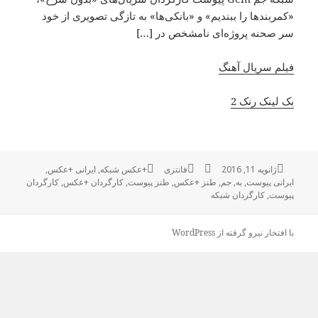
«کمربندها را ببندیم» و «بانکی‌ها» به تازگی تصویری از خود
سر صحنه پروژه‌ای نامشخص در […]
فیلم سریال آهنگ
بک لینک رنک 2
ژانویه 11, 2016
ارسال
نویسنده
فانتزی
دسته‌ها
برچسب‌ها
+عکس شبکه
,
ایرانی +عکس
,
شده
ایرانی پیوست
,
به
,
جم
,
طنز +عکس
,
طنز پیوست
,
کارگردان +عکس
,
کارگردان
در
پیوست
,
کارگردان شبکه
با افتخار نیرو گرفته از WordPress