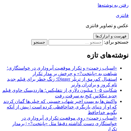
 نوشته‌ها
تصاویر فانتزی
و ابزارک‌ها
برای:
‌های تازه
اسباب زحمت» و تکرار موقعیت آبروداری در خواستگاری؛
باهت به «پایتخت7» و چرخش بر مدار تکرار
استقبال کم‌رمق از تریلر Digger؛ زنگ خطر برای فیلم جدید
ام کروز و برادران وارنر
شکایت ۱۰۵ میلیون دلاری از نتفلیکس؛ هارددیسک حاوی فیلم
دید نیکلاس کیج به سرقت رفت
اکنش‌ها به پست اخیر شهاب حسینی که خیلی‌ها گمان کردند
ه او از دنیای بازیگری خداحافظی کرده است | پیش از آنکه
گویم خداحافظ
اسباب زحمت» روی موقعیت تکراری آبروداری در
خواستگاری دست گذاشته دقیقا مثل «پایتخت7» | برمدار
کرار