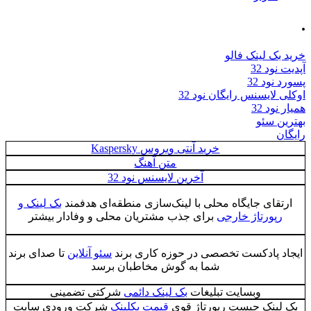
 لینک فالو
د 32
د 32
ایسنس رایگان نود 32
 32
 سئو
خرید آنتی ویروس Kaspersky
متن آهنگ
آخرین لایسنس نود 32
ای جایگاه محلی با لینک‌سازی منطقه‌ای هدفمند
بک لینک و
ورتاژ خارجی
برای جذب مشتریان محلی و وفادار بیشتر
 پادکست تخصصی در حوزه کاری برند
سئو آنلاین
تا صدای برند
شما به گوش مخاطبان برسد
وبسایت تبلیغات
بک لینک دائمی
شرکتی تضمینی
ینک چیست رپورتاژ قوی
قیمت بکلینک
شرکت ورودی سایت