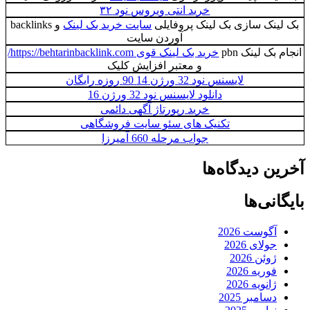
خرید انتی ویروس نود ۳۲
نک سازی بک لینک پروفایلی
سایت خرید بک لینک
و backlinks
آوردن سایت
 لینک pbn
خرید بک لینک قوی https://behtarinbacklink.com/
و معتبر افزایش کلیک
لایسنس نود 32 ورژن 14 90 روزه رایگان
دانلود لایسنس نود 32 ورژن 16
خرید رپورتاژ آگهی دائمی
تکنیک های سئو سایت فروشگاهی
جواب مرحله 660 آمیرزا
 دیدگاه‌ها
نی‌ها
گوست 2026
ولای 2026
وئن 2026
وریه 2026
انویه 2026
سامبر 2025