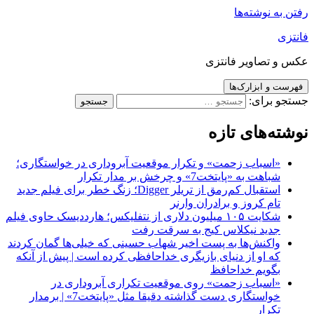
رفتن به نوشته‌ها
فانتزی
عکس و تصاویر فانتزی
فهرست و ابزارک‌ها
جستجو برای:
نوشته‌های تازه
«اسباب زحمت» و تکرار موقعیت آبروداری در خواستگاری؛
شباهت به «پایتخت7» و چرخش بر مدار تکرار
استقبال کم‌رمق از تریلر Digger؛ زنگ خطر برای فیلم جدید
تام کروز و برادران وارنر
شکایت ۱۰۵ میلیون دلاری از نتفلیکس؛ هارددیسک حاوی فیلم
جدید نیکلاس کیج به سرقت رفت
واکنش‌ها به پست اخیر شهاب حسینی که خیلی‌ها گمان کردند
که او از دنیای بازیگری خداحافظی کرده است | پیش از آنکه
بگویم خداحافظ
«اسباب زحمت» روی موقعیت تکراری آبروداری در
خواستگاری دست گذاشته دقیقا مثل «پایتخت7» | برمدار
تکرار