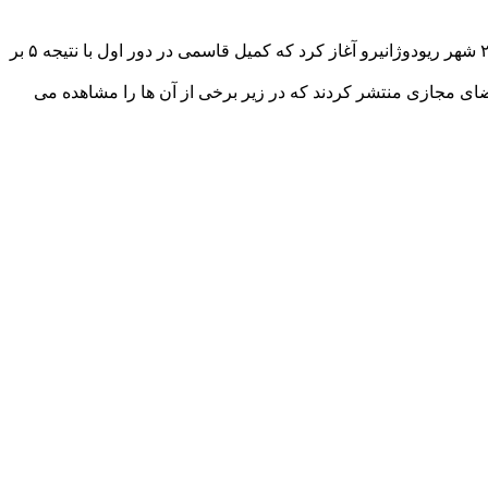
رقابت های وزن ۱۲۵ كیلوگرم كشتی آزاد بازی های المپیك ۲۰۱۶ برزیل، از ساعت ۱۷:۳۰ روز شنبه (به وقت ) در سالن كاری اوكا شمشاره ۲ شهر ریودوژانیرو آغاز کرد که كمیل قاسمی در دور اول با نتیجه ۵ بر
 فضای مجازی منتشر کردند که در زیر برخی از آن ها را مشاهده می