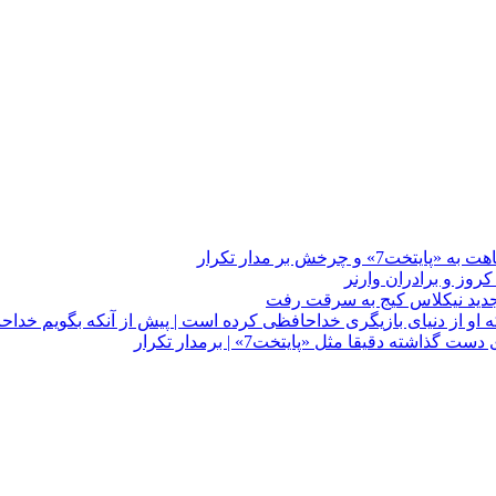
چرخش بر مدار تکرار
 او از دنیای بازیگری خداحافظی کرده است | پیش از آنکه بگویم خداح
دقیقا مثل «پایتخت7» | برمدار تکرار