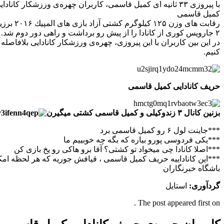
با پیروزی ۳۳ ثانیه ای کمیل قاسمی، کاربران چهره‌ی ورزشکار کانادایی را دست مایه طنز قرار دادند.
کمیل قاسمی
۲ جارویس كوری از كانادا را از پیش رو برداشت و راهی دور دوم شد.
در این بین کاربران با این پیروزی، چهره‌ی ورزشکار کانادایی بلافاص
کنیم.
حریف کانادایی کمیل قاسمی
بزنین کانال ۳ زندوکیلی و کمیل قاسمی کشتی میگیرن
***جاینت لول ۶ رو کمیل قاسمی برد
***یکی فردوسی پورو بیاره که بگه چه خوبییم ما
***اصلا کانادا چی میخواد تو کشتی؟ آقا برو هاکی رو یخ بازی کن
***این کاناداییه حریف کمیل قاسمی ، قیافش جوریه که هر لحظه امکان 
باشگاه خبرنگاران
گردآوری
:
استایل
The post appeared first on .