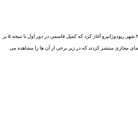
رقابت های وزن ۱۲۵ كیلوگرم كشتی آزاد بازی های المپیك ۲۰۱۶ برزیل، از ساعت ۱۷:۳۰ روز شنبه (به وقت ) در سالن كاری اوكا شمشاره ۲ شهر ریودوژانیرو آغاز کرد که كمیل قاسمی در دور اول با نتیجه ۵ بر
 فضای مجازی منتشر کردند که در زیر برخی از آن ها را مشاهده می