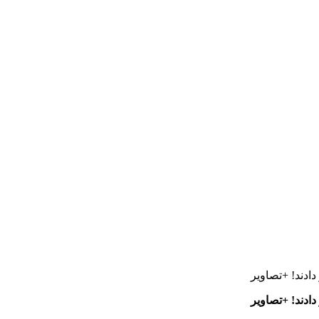
ادند! +تصاویر
ادند! +تصاویر