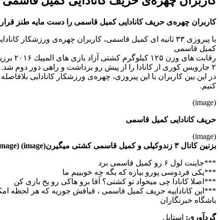
کاربران چهره‌ی حریف کانادایی کمیل قاسمی ر
کاربران چهره‌ی حریف کانادایی کمیل قاسمی را دست مایه طنز قرار د
با پیروزی ۳۳ ثانیه ای کمیل قاسمی، کاربران چهره‌ی ورزشکار کانادایی را دست مایه طنز قرار دادند.
کمیل قاسمی
۲ جارویس كوری از كانادا را از پیش رو برداشت و راهی دور دوم شد.
در این بین کاربران با این پیروزی، چهره‌ی ورزشکار کانادایی بلافاص
کنیم.
(image)
حریف کانادایی کمیل قاسمی
(image)
بزنین کانال ۳ زندوکیلی و کمیل قاسمی کشتی میگیرن(image) (image)
***جاینت لول ۶ رو کمیل قاسمی برد
***یکی فردوسی پورو بیاره که بگه چه خوبییم ما
***اصلا کانادا چی میخواد تو کشتی؟ آقا برو هاکی رو یخ بازی کن
***این کاناداییه حریف کمیل قاسمی ، قیافش جوریه که هر لحظه امکان 
باشگاه خبرنگاران
گردآوری
:
استایل