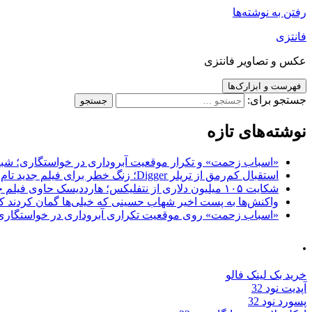
رفتن به نوشته‌ها
فانتزی
عکس و تصاویر فانتزی
فهرست و ابزارک‌ها
جستجو برای:
نوشته‌های تازه
«اسباب زحمت» و تکرار موقعیت آبروداری در خواستگاری؛ شباهت به «پایتخت7» و 
استقبال کم‌رمق از تریلر Digger؛ زنگ خطر برای فیلم جدید تام کروز و برادران وارنر
شکایت ۱۰۵ میلیون دلاری از نتفلیکس؛ هارددیسک حاوی فیلم جدید نیکلاس کیج به سرقت رفت
واکنش‌ها به پست اخیر شهاب حسینی که خیلی‌ها گمان کردند که
«اسباب زحمت» روی موقعیت تکراری آبروداری در خواستگاری دست گذاشته 
.
خرید بک لینک فالو
آپدیت نود 32
پسورد نود 32