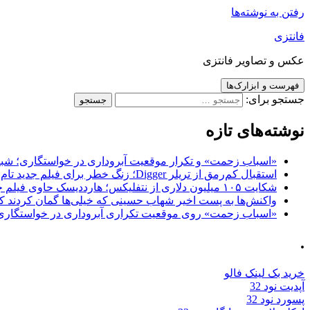
رفتن به نوشته‌ها
فانتزی
عکس و تصاویر فانتزی
فهرست و ابزارک‌ها
جستجو برای:
نوشته‌های تازه
«اسباب زحمت» و تکرار موقعیت آبروداری در خواستگاری؛ شباهت به «پایتخت7» و 
استقبال کم‌رمق از تریلر Digger؛ زنگ خطر برای فیلم جدید تام کروز و برادران وارنر
شکایت ۱۰۵ میلیون دلاری از نتفلیکس؛ هارددیسک حاوی فیلم جدید نیکلاس کیج به سرقت رفت
واکنش‌ها به پست اخیر شهاب حسینی که خیلی‌ها گمان کردند که
«اسباب زحمت» روی موقعیت تکراری آبروداری در خواستگاری دست گذاشته 
.
خرید بک لینک فالو
آپدیت نود 32
پسورد نود 32