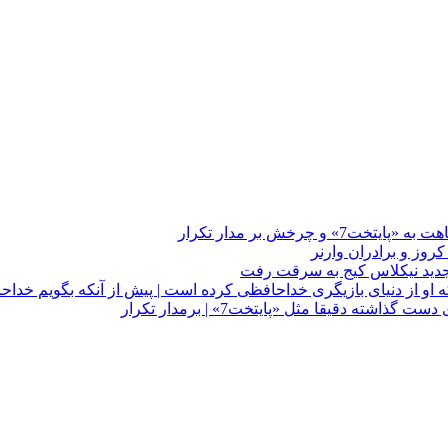
چرخش بر مدار تکرار
 او از دنیای بازیگری خداحافظی کرده است | پیش از آنکه بگویم خداح
دقیقا مثل «پایتخت7» | برمدار تکرار