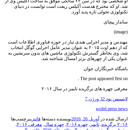
او شخصی بود که در سن ۲۳ سالگی موفق به ساخت آکلیس وی آر
شد. او که مخترع هدست آکیلس ریفت است توانست در دنیای
تکنولوژی تحولی تازه پدید آورد.
ساندار پیچای
(image)
مهندس و مدیر اجرایی هندی تبار در حوزه فناوری اطلاعات است
که از دهم اوت ۲۰۱۵ به عنوان مدیر عامل اجرایی گوگل انتخاب
شد، وی بخاطر گسترش تکنولوژی ماشین های بدون سرنشین به
عنوان یکی از چهرهای برتر امسال شناخته شد.
باشگاه خبرنگاران جوان
The post appeared first on .
معرفی چهره های برگزیده تایمز در سال ۲۰۱۶
لایسنس نود 32 ورژن 7
wolrd press news
ارسال شده در
آوریل 26, 2016
نویسنده
دسته‌ها
فانتزی
برچسب‌ها
۲۰۱۶ برگزیده
,
تایمز
,
چهره ۲۰۱۶
,
چهره سال
,
معرفی ۲۰۱۶
,
معرفی برگزیده
,
معرفی سال
,
های
,
های 2016
,
های سال