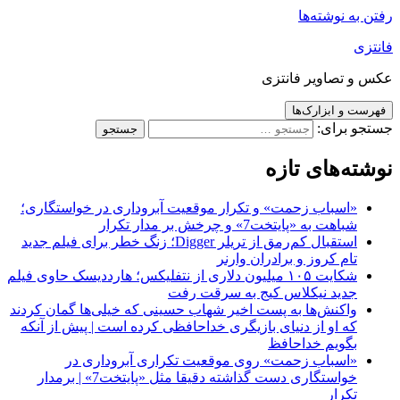
رفتن به نوشته‌ها
فانتزی
عکس و تصاویر فانتزی
فهرست و ابزارک‌ها
جستجو برای:
نوشته‌های تازه
«اسباب زحمت» و تکرار موقعیت آبروداری در خواستگاری؛
شباهت به «پایتخت7» و چرخش بر مدار تکرار
استقبال کم‌رمق از تریلر Digger؛ زنگ خطر برای فیلم جدید
تام کروز و برادران وارنر
شکایت ۱۰۵ میلیون دلاری از نتفلیکس؛ هارددیسک حاوی فیلم
جدید نیکلاس کیج به سرقت رفت
واکنش‌ها به پست اخیر شهاب حسینی که خیلی‌ها گمان کردند
که او از دنیای بازیگری خداحافظی کرده است | پیش از آنکه
بگویم خداحافظ
«اسباب زحمت» روی موقعیت تکراری آبروداری در
خواستگاری دست گذاشته دقیقا مثل «پایتخت7» | برمدار
تکرار