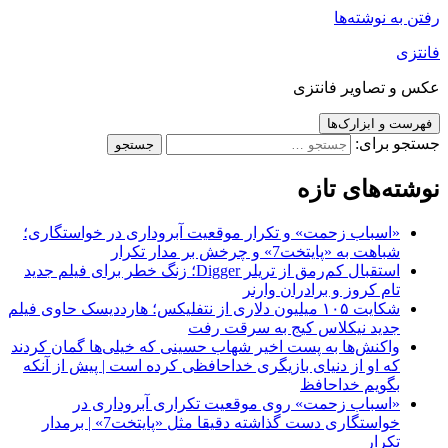
رفتن به نوشته‌ها
فانتزی
عکس و تصاویر فانتزی
فهرست و ابزارک‌ها
جستجو برای:
نوشته‌های تازه
«اسباب زحمت» و تکرار موقعیت آبروداری در خواستگاری؛
شباهت به «پایتخت7» و چرخش بر مدار تکرار
استقبال کم‌رمق از تریلر Digger؛ زنگ خطر برای فیلم جدید
تام کروز و برادران وارنر
شکایت ۱۰۵ میلیون دلاری از نتفلیکس؛ هارددیسک حاوی فیلم
جدید نیکلاس کیج به سرقت رفت
واکنش‌ها به پست اخیر شهاب حسینی که خیلی‌ها گمان کردند
که او از دنیای بازیگری خداحافظی کرده است | پیش از آنکه
بگویم خداحافظ
«اسباب زحمت» روی موقعیت تکراری آبروداری در
خواستگاری دست گذاشته دقیقا مثل «پایتخت7» | برمدار
تکرار