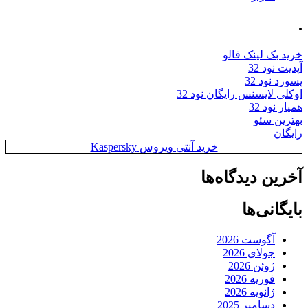
.
خرید بک لینک فالو
آپدیت نود 32
پسورد نود 32
اوکلی لایسنس رایگان نود 32
همیار نود 32
بهترین سئو
رایگان
خرید آنتی ویروس Kaspersky
آخرین دیدگاه‌ها
بایگانی‌ها
آگوست 2026
جولای 2026
ژوئن 2026
فوریه 2026
ژانویه 2026
دسامبر 2025