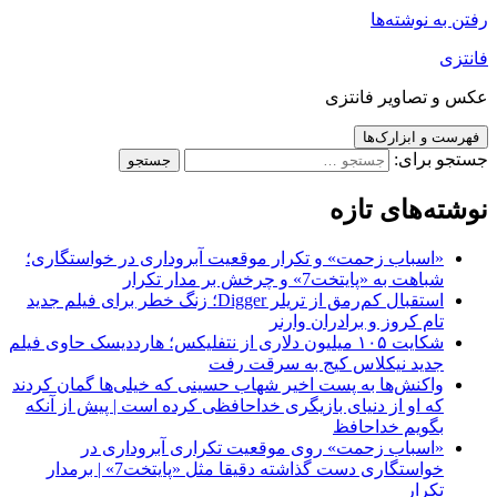
رفتن به نوشته‌ها
فانتزی
عکس و تصاویر فانتزی
فهرست و ابزارک‌ها
جستجو برای:
نوشته‌های تازه
«اسباب زحمت» و تکرار موقعیت آبروداری در خواستگاری؛
شباهت به «پایتخت7» و چرخش بر مدار تکرار
استقبال کم‌رمق از تریلر Digger؛ زنگ خطر برای فیلم جدید
تام کروز و برادران وارنر
شکایت ۱۰۵ میلیون دلاری از نتفلیکس؛ هارددیسک حاوی فیلم
جدید نیکلاس کیج به سرقت رفت
واکنش‌ها به پست اخیر شهاب حسینی که خیلی‌ها گمان کردند
که او از دنیای بازیگری خداحافظی کرده است | پیش از آنکه
بگویم خداحافظ
«اسباب زحمت» روی موقعیت تکراری آبروداری در
خواستگاری دست گذاشته دقیقا مثل «پایتخت7» | برمدار
تکرار