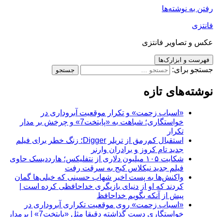
رفتن به نوشته‌ها
فانتزی
عکس و تصاویر فانتزی
فهرست و ابزارک‌ها
جستجو برای:
نوشته‌های تازه
«اسباب زحمت» و تکرار موقعیت آبروداری در
خواستگاری؛ شباهت به «پایتخت7» و چرخش بر مدار
تکرار
استقبال کم‌رمق از تریلر Digger؛ زنگ خطر برای فیلم
جدید تام کروز و برادران وارنر
شکایت ۱۰۵ میلیون دلاری از نتفلیکس؛ هارددیسک حاوی
فیلم جدید نیکلاس کیج به سرقت رفت
واکنش‌ها به پست اخیر شهاب حسینی که خیلی‌ها گمان
کردند که او از دنیای بازیگری خداحافظی کرده است |
پیش از آنکه بگویم خداحافظ
«اسباب زحمت» روی موقعیت تکراری آبروداری در
خواستگاری دست گذاشته دقیقا مثل «پایتخت7» | برمدار