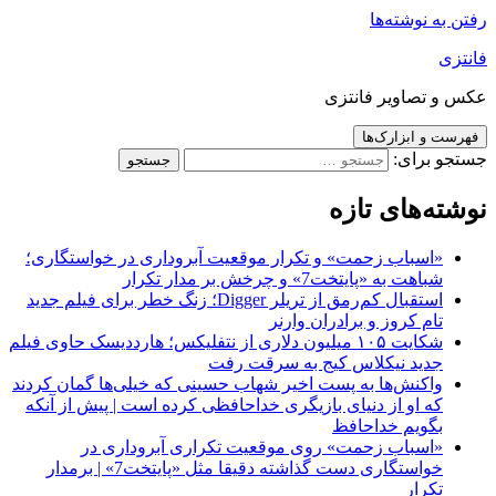
رفتن به نوشته‌ها
فانتزی
عکس و تصاویر فانتزی
فهرست و ابزارک‌ها
جستجو برای:
نوشته‌های تازه
«اسباب زحمت» و تکرار موقعیت آبروداری در خواستگاری؛
شباهت به «پایتخت7» و چرخش بر مدار تکرار
استقبال کم‌رمق از تریلر Digger؛ زنگ خطر برای فیلم جدید
تام کروز و برادران وارنر
شکایت ۱۰۵ میلیون دلاری از نتفلیکس؛ هارددیسک حاوی فیلم
جدید نیکلاس کیج به سرقت رفت
واکنش‌ها به پست اخیر شهاب حسینی که خیلی‌ها گمان کردند
که او از دنیای بازیگری خداحافظی کرده است | پیش از آنکه
بگویم خداحافظ
«اسباب زحمت» روی موقعیت تکراری آبروداری در
خواستگاری دست گذاشته دقیقا مثل «پایتخت7» | برمدار
تکرار