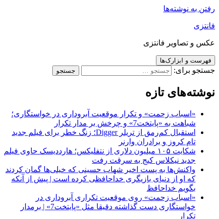
رفتن به نوشته‌ها
فانتزی
عکس و تصاویر فانتزی
فهرست و ابزارک‌ها
جستجو برای:
نوشته‌های تازه
«اسباب زحمت» و تکرار موقعیت آبروداری در خواستگاری؛
شباهت به «پایتخت7» و چرخش بر مدار تکرار
استقبال کم‌رمق از تریلر Digger؛ زنگ خطر برای فیلم جدید
تام کروز و برادران وارنر
شکایت ۱۰۵ میلیون دلاری از نتفلیکس؛ هارددیسک حاوی فیلم
جدید نیکلاس کیج به سرقت رفت
واکنش‌ها به پست اخیر شهاب حسینی که خیلی‌ها گمان کردند
که او از دنیای بازیگری خداحافظی کرده است | پیش از آنکه
بگویم خداحافظ
«اسباب زحمت» روی موقعیت تکراری آبروداری در
خواستگاری دست گذاشته دقیقا مثل «پایتخت7» | برمدار
تکرار